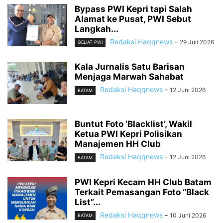
Bypass PWI Kepri tapi Salah
Alamat ke Pusat, PWI Sebut
Langkah...
Redaksi Haqqnews
-
29 Juli 2026
GELIAT PWI
Kala Jurnalis Satu Barisan
Menjaga Marwah Sahabat
Redaksi Haqqnews
-
12 Juni 2026
BATAM
Buntut Foto ‘Blacklist’, Wakil
Ketua PWI Kepri Polisikan
Manajemen HH Club
Redaksi Haqqnews
-
12 Juni 2026
BATAM
PWI Kepri Kecam HH Club Batam
Terkait Pemasangan Foto “Black
List”...
Redaksi Haqqnews
-
10 Juni 2026
BATAM