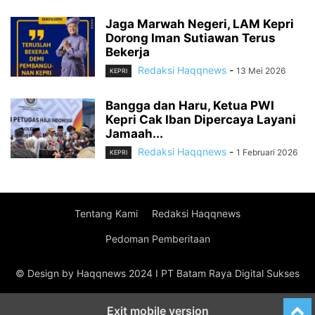
Jaga Marwah Negeri, LAM Kepri
Dorong Iman Sutiawan Terus
Bekerja
Redaksi Haqqnews
-
13 Mei 2026
KEPRI
Bangga dan Haru, Ketua PWI
Kepri Cak Iban Dipercaya Layani
Jamaah...
Redaksi Haqqnews
-
1 Februari 2026
KEPRI
Tentang Kami
Redaksi Haqqnews
Pedoman Pemberitaan
© Design by Haqqnews 2024 I PT Batam Raya Digital Sukses
Exit mobile version