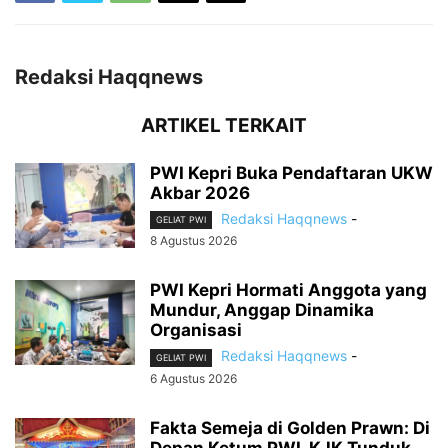
Redaksi Haqqnews
ARTIKEL TERKAIT
PWI Kepri Buka Pendaftaran UKW
Akbar 2026
Redaksi Haqqnews
-
GELIAT PWI
8 Agustus 2026
PWI Kepri Hormati Anggota yang
Mundur, Anggap Dinamika
Organisasi
Redaksi Haqqnews
-
GELIAT PWI
6 Agustus 2026
Fakta Semeja di Golden Prawn: Di
Depan Ketum PWI, KJK Tunduk...