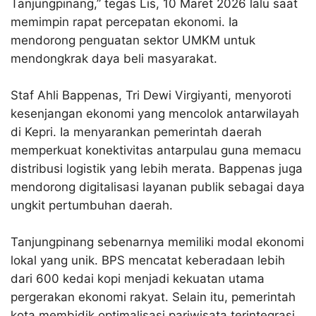
Tanjungpinang,” tegas Lis, 10 Maret 2026 lalu saat
memimpin rapat percepatan ekonomi
. Ia
mendorong penguatan sektor UMKM untuk
mendongkrak daya beli masyarakat
.
Staf Ahli Bappenas,
Tri Dewi Virgiyanti
, menyoroti
kesenjangan ekonomi yang mencolok antarwilayah
di Kepri
. Ia menyarankan pemerintah daerah
memperkuat konektivitas antarpulau guna memacu
distribusi logistik yang lebih merata
. Bappenas juga
mendorong digitalisasi layanan publik sebagai daya
ungkit pertumbuhan daerah
.
Tanjungpinang sebenarnya memiliki modal ekonomi
lokal yang unik
. BPS mencatat keberadaan lebih
dari
600 kedai kopi
menjadi kekuatan utama
pergerakan ekonomi rakyat
. Selain itu, pemerintah
kota membidik optimalisasi pariwisata terintegrasi