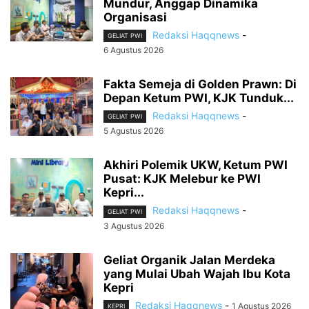
Mundur, Anggap Dinamika
Organisasi
Redaksi Haqqnews
-
GELIAT PWI
6 Agustus 2026
Fakta Semeja di Golden Prawn: Di
Depan Ketum PWI, KJK Tunduk...
Redaksi Haqqnews
-
GELIAT PWI
5 Agustus 2026
Akhiri Polemik UKW, Ketum PWI
Pusat: KJK Melebur ke PWI
Kepri...
Redaksi Haqqnews
-
GELIAT PWI
3 Agustus 2026
Geliat Organik Jalan Merdeka
yang Mulai Ubah Wajah Ibu Kota
Kepri
Redaksi Haqqnews
-
1 Agustus 2026
KEPRI