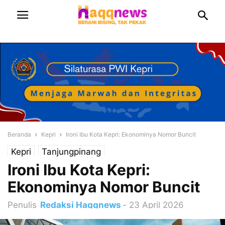
Beranda
Kepri
Ironi Ibu Kota Kepri: Ekonominya Nomor Buncit
Kepri
Tanjungpinang
Ironi Ibu Kota Kepri:
Ekonominya Nomor Buncit
Penulis
Redaksi Haqqnews
-
23 April 2026