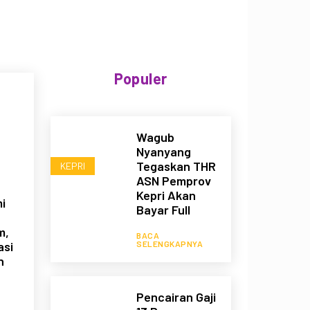
Populer
Wagub
Nyanyang
Tegaskan THR
KEPRI
ASN Pemprov
Kepri Akan
i
Bayar Full
m,
BACA
SELENGKAPNYA
asi
n
Pencairan Gaji