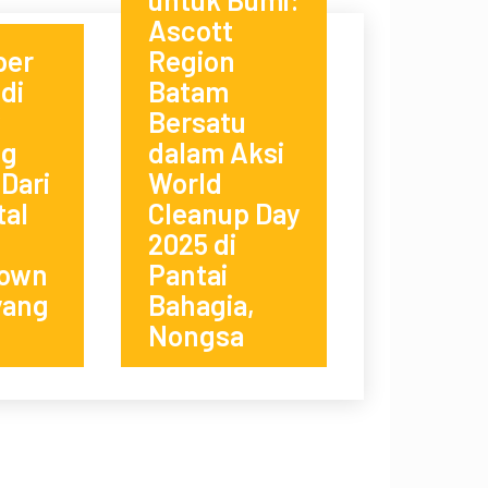
Ascott
ber
Region
di
Batam
S
Bersatu
ng
dalam Aksi
Dari
World
tal
Cleanup Day
2025 di
own
Pantai
yang
Bahagia,
Nongsa