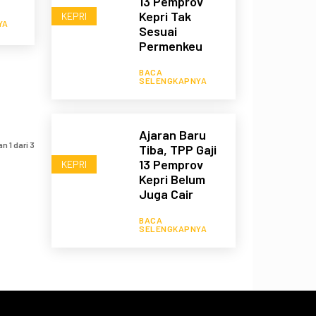
13 Pemprov
Kepri Tak
KEPRI
YA
Sesuai
Permenkeu
BACA
SELENGKAPNYA
Ajaran Baru
 1 dari 3
Tiba, TPP Gaji
13 Pemprov
KEPRI
Kepri Belum
Juga Cair
BACA
SELENGKAPNYA