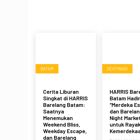
BATAM
DESTINASI
Cerita Liburan
HARRIS Bar
Singkat di HARRIS
Batam Hadi
Barelang Batam:
“Merdeka E
Saatnya
dan Barelan
Menemukan
Night Marke
Weekend Bliss,
untuk Raya
Weekday Escape,
Kemerdeka
dan Barelang