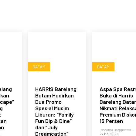
BATAM
BATAM
elang
HARRIS Barelang
Aspa Spa Resm
rkan
Batam Hadirkan
Buka di Harris
scape”
Dua Promo
Barelang Bata
g
Spesial Musim
Nikmati Relaks
t
Liburan: “Family
Premium Disko
kan
Fun Dip & Dine”
15 Persen
an
dan “July
Redaksi Haqqnews
-
Dreamcation”
27 Mei 2025