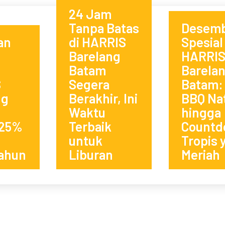
24 Jam
Tanpa Batas
Desem
an
di HARRIS
Spesial 
Barelang
HARRI
Batam
Barela
S
Segera
Batam: 
ng
Berakhir, Ini
BBQ Na
Waktu
hingga
 25%
Terbaik
Countd
untuk
Tropis 
Tahun
Liburan
Meriah