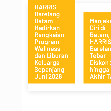
HARRIS
Barelang
Batam
Manjak
Hadirkan
Diri di
Rangkaian
Batam,
Program
HARRI
Wellness
Barela
dan Liburan
Tebar
Keluarga
Diskon
Sepanjang
hingga
Juni 2026
Akhir 