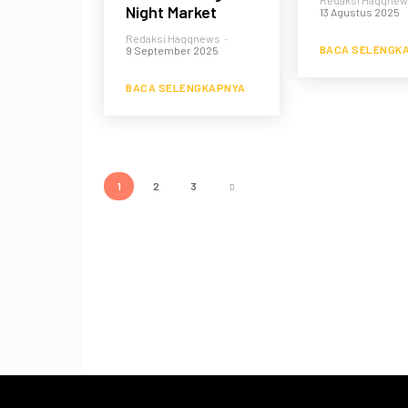
Redaksi Haqqne
Night Market
13 Agustus 2025
Redaksi Haqqnews
-
BACA SELENGK
9 September 2025
BACA SELENGKAPNYA
1
2
3