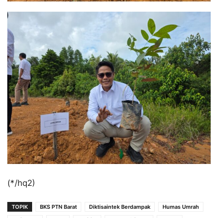
(*/hq2)
TOPIK
BKS PTN Barat
Diktisaintek Berdampak
Humas Umrah