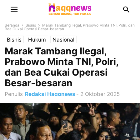
Beranda
Bisnis
Marak Tambang Ilegal, Prabowo Minta TNI, Polri, dan
Bea Cukai Operasi Besar-besaran
Bisnis
Hukum
Nasional
Marak Tambang Ilegal,
Prabowo Minta TNI, Polri,
dan Bea Cukai Operasi
Besar-besaran
Penulis
Redaksi Haqqnews
-
2 Oktober 2025