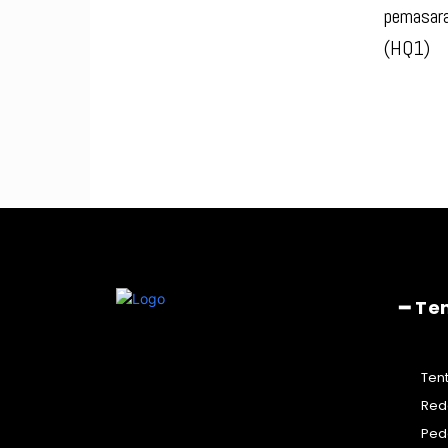
pemasara
(HQ1)
━ Te
Ten
Red
Ped