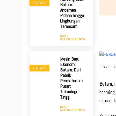
BATAM
Batam:
Ancaman
Pidana hingga
Lingkungan
Terancam
BACA
SELENGKAPNYA
Mesin Baru
Ekonomi
15 Janu
BATAM
Batam: Dari
Pabrik
Perakitan ke
Batam, 
Pusat
Teknologi
booming.
Tinggi
ukuran, 
BACA
SELENGKAPNYA
Keteramp