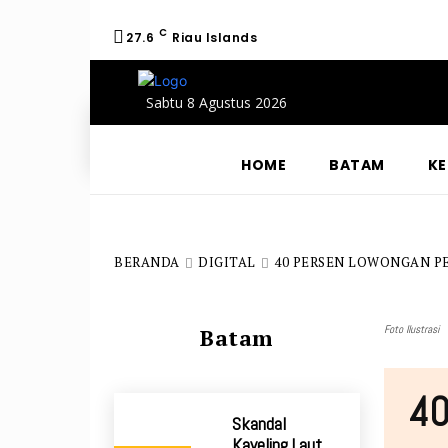
C
27.6
Riau Islands
Sabtu 8 Agustus 2026
HOME
BATAM
KE
BERANDA
DIGITAL
40 PERSEN LOWONGAN P
Foto Ilustrasi
Batam
40
Skandal
Kaveling Laut