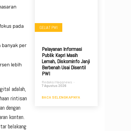
masaran
rfokus pada
GELIAT PWI
h banyak per
Pelayanan Informasi
Publik Kepri Masih
Lemah, Diskominfo Janji
rsen lebih
Berbenah Usai Disentil
PWI
Redaksi Haqqnews
-
7 Agustus 2026
gital adalah,
haan rintisan
BACA SELENGKAPNYA
wan dengan
aran konten.
atar belakang