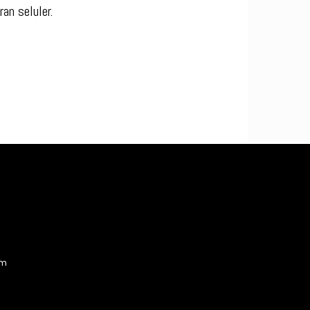
an seluler.
am