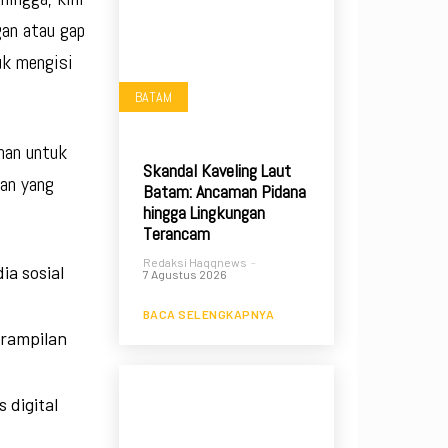
gan atau gap
uk mengisi
BATAM
nan untuk
Skandal Kaveling Laut
an yang
Batam: Ancaman Pidana
hingga Lingkungan
Terancam
Redaksi Haqqnews
-
ia sosial
7 Agustus 2026
BACA SELENGKAPNYA
erampilan
 digital