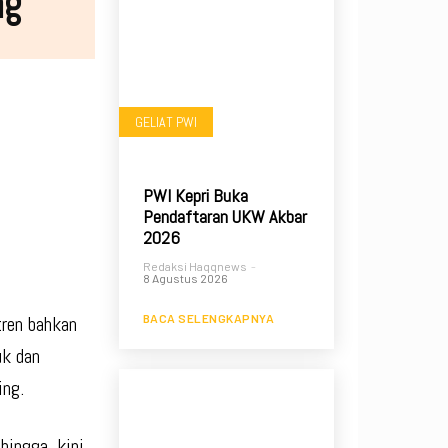
ng
GELIAT PWI
PWI Kepri Buka
Pendaftaran UKW Akbar
2026
Redaksi Haqqnews
-
8 Agustus 2026
BACA SELENGKAPNYA
tren bahkan
uk dan
ing.
hingga, kini