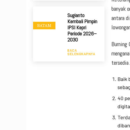
banyak o
Sugianto
antara d
Kembali Pimpin
BATAM
lowonga
IPSI Kepri
Periode 2026–
2030
Burning 
BACA
menganal
SELENGKAPNYA
tersedia
Baik 
sebag
40 pe
digita
Terda
diban