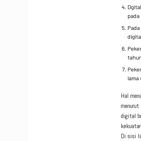
Dgita
pada 
Pada 
digit
Peker
tahun
Peker
lama 
Hal menar
menurut 
digital b
kekuatan
Di sisi 