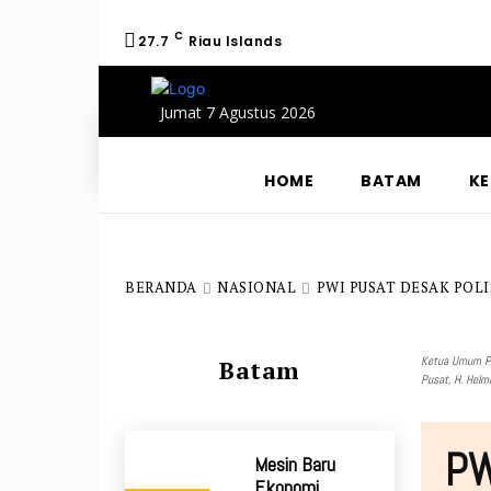
C
27.7
Riau Islands
Jumat 7 Agustus 2026
HOME
BATAM
KE
BERANDA
NASIONAL
PWI PUSAT DESAK POL
Ketua Umum PW
Batam
Pusat, H. Helm
PW
Mesin Baru
Ekonomi