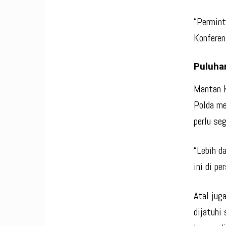
“Permint
Konferen
Puluha
Mantan K
Polda me
perlu seg
“Lebih d
ini di pe
Atal jug
dijatuhi