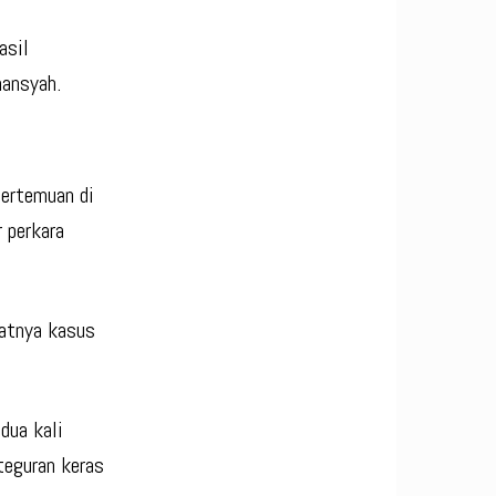
asil
mansyah.
ertemuan di
 perkara
aatnya kasus
dua kali
teguran keras