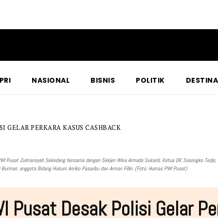
PRI
NASIONAL
BISNIS
POLITIK
DESTINA
ISI GELAR PERKARA KASUS CASHBACK
I Pusat Zulmansyah Sekedang bersama dengan Sekjen Wina Armada Sukardi, Ketua DK Sasongko Tedjo,
i Burman, anggota Bidang Hukum Anriko Pasaribu dan Arman Fillin. (Foto: Humas PWI Pusat)
I Pusat Desak Polisi Gelar Pe