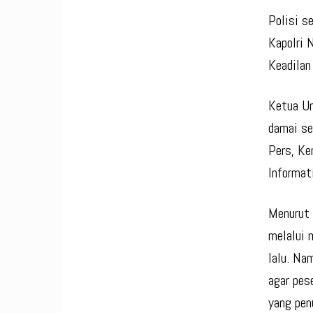
Polisi s
Kapolri 
Keadilan
Ketua U
damai se
Pers, Ke
Informat
Menurut 
melalui 
lalu. Na
agar pes
yang pen