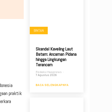
BINTAN
Skandal Kaveling Laut
Batam: Ancaman Pidana
hingga Lingkungan
Terancam
Redaksi Haqqnews
-
7 Agustus 2026
donesia
BACA SELENGKAPNYA
gaan praktik
erkara