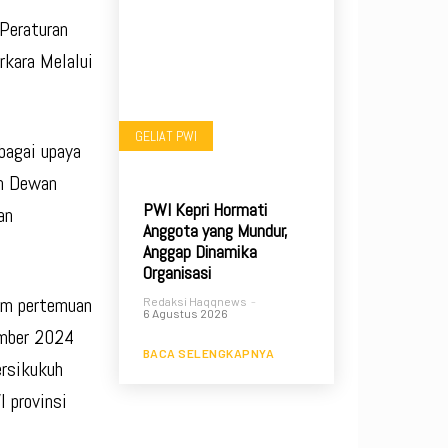
Peraturan
rkara Melalui
GELIAT PWI
agai upaya
eh Dewan
PWI Kepri Hormati
an
Anggota yang Mundur,
Anggap Dinamika
Organisasi
lam pertemuan
Redaksi Haqqnews
-
6 Agustus 2026
ember 2024
BACA SELENGKAPNYA
ersikukuh
I provinsi