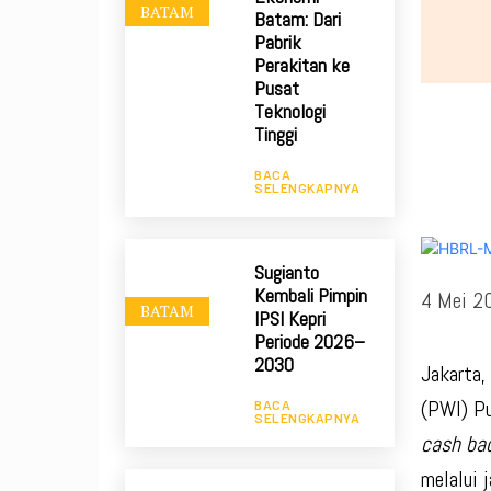
BATAM
Batam: Dari
Pabrik
Perakitan ke
Pusat
Teknologi
Tinggi
BACA
SELENGKAPNYA
Sugianto
Kembali Pimpin
4 Mei 2
BATAM
IPSI Kepri
Periode 2026–
2030
Jakarta
(PWI) Pu
BACA
SELENGKAPNYA
cash ba
melalui j