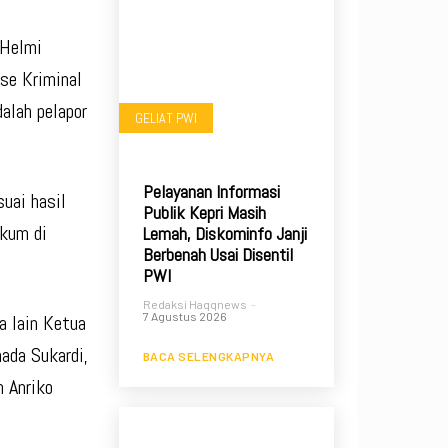
 Helmi
se Kriminal
alah pelapor
GELIAT PWI
Pelayanan Informasi
uai hasil
Publik Kepri Masih
ukum di
Lemah, Diskominfo Janji
Berbenah Usai Disentil
PWI
Redaksi Haqqnews
-
7 Agustus 2026
a lain Ketua
ada Sukardi,
BACA SELENGKAPNYA
 Anriko