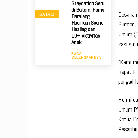
Staycation Seru
di Batam: Harris
Desakan 
BATAM
Barelang
Hadirkan Sound
Burman, 
Healing dan
Umum (Di
10+ Aktivitas
Anak
kasus du
BACA
SELENGKAPNYA
“Kami me
Rapat Pl
pengadila
Helmi da
Umum PWI
Ketua De
Pasaribu