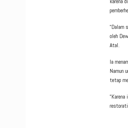
karena d
pemberhe
“Dalam s
oleh Dew
Atal.
Ia menam
Namun un
tetap me
“Karena 
restorat