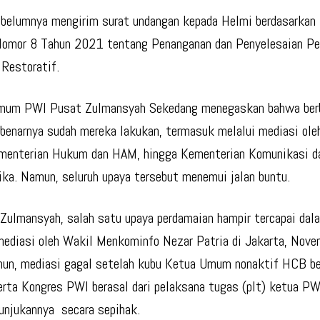
ebelumnya mengirim surat undangan kepada Helmi berdasarkan 
Nomor 8 Tahun 2021 tentang Penanganan dan Penyelesaian Pe
 Restoratif.
mum PWI Pusat Zulmansyah Sekedang menegaskan bahwa berb
benarnya sudah mereka lakukan, termasuk melalui mediasi ol
menterian Hukum dan HAM, hingga Kementerian Komunikasi d
ika. Namun, seluruh upaya tersebut menemui jalan buntu.
Zulmansyah, salah satu upaya perdamaian hampir tercapai da
mediasi oleh Wakil Menkominfo Nezar Patria di Jakarta, Nov
mun, mediasi gagal setelah kubu Ketua Umum nonaktif HCB b
erta Kongres PWI berasal dari pelaksana tugas (plt) ketua PW
unjukannya secara sepihak.