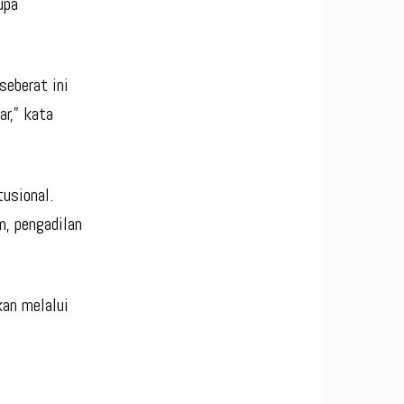
upa
seberat ini
r,” kata
usional.
, pengadilan
kan melalui