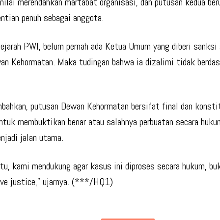
inilai merendahkan martabat organisasi, dan putusan kedua ber
ntian penuh sebagai anggota.
ejarah PWI, belum pernah ada Ketua Umum yang diberi sanksi 
an Kehormatan. Maka tudingan bahwa ia dizalimi tidak berdasa
bahkan, putusan Dewan Kehormatan bersifat final dan konstit
tuk membuktikan benar atau salahnya perbuatan secara hukum
njadi jalan utama.
itu, kami mendukung agar kasus ini diproses secara hukum, bu
ive justice,” ujarnya. (***/HQ1)