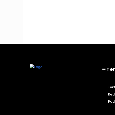
━ Te
Ten
Red
Ped