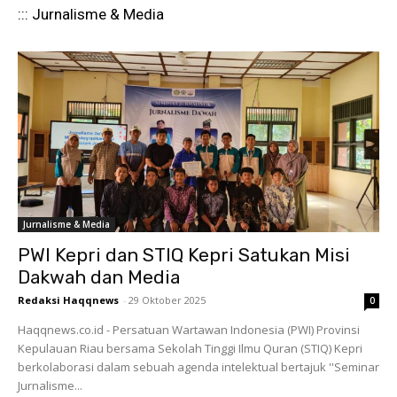
::: Jurnalisme & Media
Jurnalisme & Media
PWI Kepri dan STIQ Kepri Satukan Misi
Dakwah dan Media
Redaksi Haqqnews
-
29 Oktober 2025
0
Haqqnews.co.id - Persatuan Wartawan Indonesia (PWI) Provinsi
Kepulauan Riau bersama Sekolah Tinggi Ilmu Quran (STIQ) Kepri
berkolaborasi dalam sebuah agenda intelektual bertajuk ''Seminar
Jurnalisme...