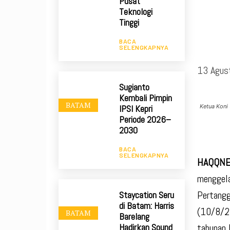
Pusat
Teknologi
Tinggi
BACA
SELENGKAPNYA
13 Agus
Sugianto
Kembali Pimpin
BATAM
Ketua Koni
IPSI Kepri
Periode 2026–
2030
BACA
SELENGKAPNYA
HAQQNE
menggela
Pertangg
Staycation Seru
di Batam: Harris
(10/8/20
BATAM
Barelang
tahunan 
Hadirkan Sound