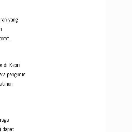
oran yang
ri
orat,
 di Kepri
ara pengurus
latihan
hraga
i dapat