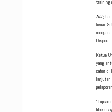
training
Nah
, ba
benar. S
mengadak
Dispora,
Ketua Um
yang ant
cabor di
lanjutan
pelapora
“Tujuan 
khususny