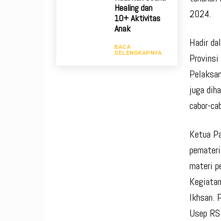
Healing dan
2024.
10+ Aktivitas
Anak
Hadir da
BACA
SELENGKAPNYA
Provinsi
Pelaksan
juga dih
cabor-ca
Ketua P
pemateri
materi p
Kegiatan
Ikhsan. 
Usep RS 