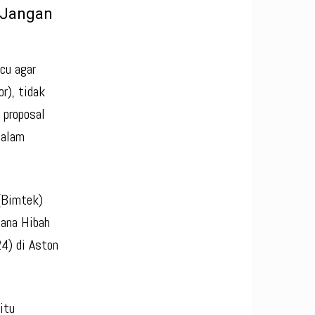
r Jangan
cu agar
r), tidak
 proposal
dalam
 (Bimtek)
Dana Hibah
24) di Aston
itu