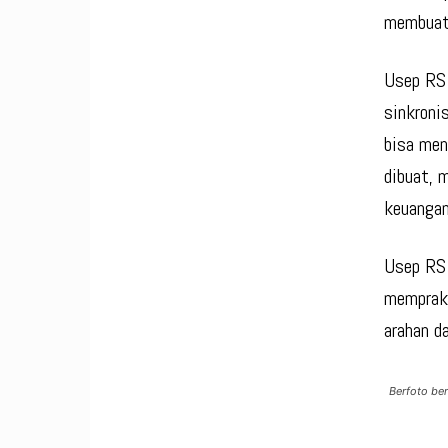
membuat 
Usep RS 
sinkroni
bisa men
dibuat, 
keuangan
Usep RS 
memprakt
arahan d
Berfoto be