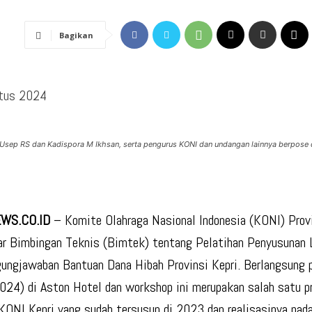
Bagikan
tus 2024
 Usep RS dan Kadispora M Ikhsan, serta pengurus KONI dan undangan lainnya berpose d
WS.CO.ID
– Komite Olahraga Nasional Indonesia (KONI) Provi
r Bimbingan Teknis (Bimtek) tentang Pelatihan Penyusunan 
ungjawaban Bantuan Dana Hibah Provinsi Kepri. Berlangsung 
24) di Aston Hotel dan workshop ini merupakan salah satu p
KONI Kepri yang sudah tersusun di 2023 dan realisasinya pad