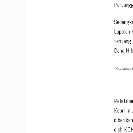
Pertang
Sedangka
Laporan 
tentang 
Dana Hib
Kadispora 
Pelatiha
Kepri in
diberika
oleh KON