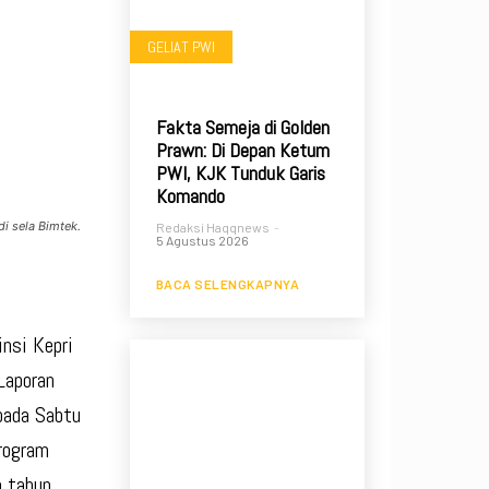
GELIAT PWI
Fakta Semeja di Golden
Prawn: Di Depan Ketum
PWI, KJK Tunduk Garis
Komando
i sela Bimtek.
Redaksi Haqqnews
-
5 Agustus 2026
BACA SELENGKAPNYA
nsi Kepri
Laporan
pada Sabtu
rogram
a tahun