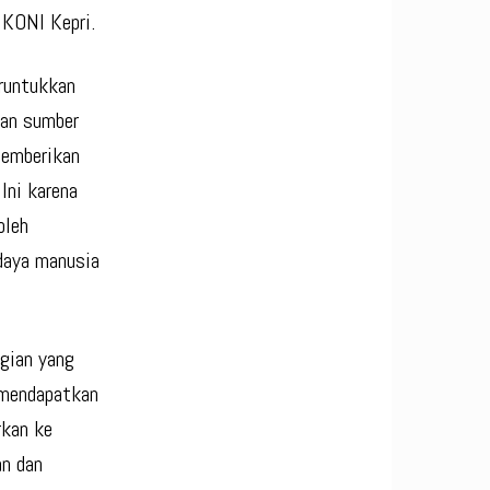
 KONI Kepri.
eruntukkan
tan sumber
memberikan
Ini karena
oleh
daya manusia
agian yang
 mendapatkan
rkan ke
an dan