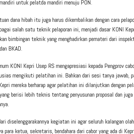
 mandiri untuk pelatda mandiri menuju PON.
ntuan dana hibah itu juga harus dikembalikan dengan cara pelap
ebagai salah satu teknik pelaporan ini, menjadi dasar KONI Kep
an bimbingan teknik yang menghadirkan pemateri dari inspekt
 dan BKAD.
um KONI Kepri Usep RS mengapresiasi kepada Pengprov cabor
usias mengikuti pelatihan ini. Bahkan dari sesi tanya jawab, p
 Kepri mereka berharap agar pelatihan ini dilanjutkan dengan pe
 yang berisi lebih teknis tentang penyusunan proposal dan juga
nnya.
dari diselenggarakannya kegiatan ini agar seluruh kalangan ola
a para ketua, sekretaris, bendahara dari cabor yang ada di Kepr