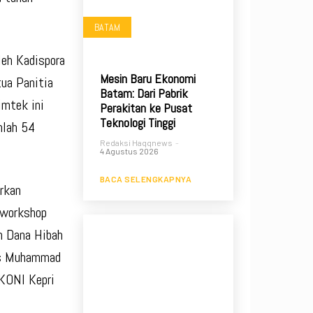
BATAM
leh Kadispora
Mesin Baru Ekonomi
ua Panitia
Batam: Dari Pabrik
imtek ini
Perakitan ke Pusat
Teknologi Tinggi
mlah 54
Redaksi Haqqnews
-
4 Agustus 2026
BACA SELENGKAPNYA
irkan
m workshop
n Dana Hibah
Drs Muhammad
 KONI Kepri