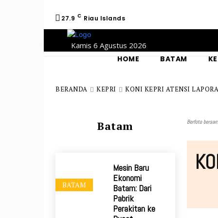
C
27.9
Riau Islands
Kamis 6 Agustus 2026
HOME
BATAM
KE
BERANDA
KEPRI
KONI KEPRI ATENSI LAPOR
Berfoto bersam
Batam
KON
Mesin Baru
Ekonomi
BATAM
Batam: Dari
Pabrik
Perakitan ke