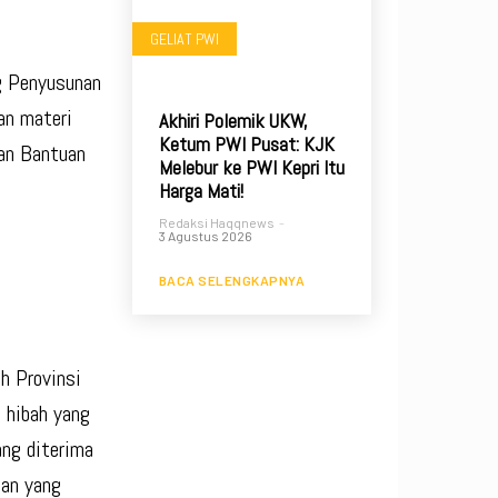
GELIAT PWI
g Penyusunan
an materi
Akhiri Polemik UKW,
Ketum PWI Pusat: KJK
an Bantuan
Melebur ke PWI Kepri Itu
Harga Mati!
Redaksi Haqqnews
-
3 Agustus 2026
BACA SELENGKAPNYA
h Provinsi
a hibah yang
ang diterima
ian yang