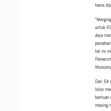
harus di
“Menging
untuk KO
daya man
pemahama
hal ini 
Pemerint
khususny
Dari 54 
lolos me
bantuan 
masing-m