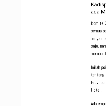
Kadisp
ada M
Komite O
semua pe
hanya ma
saja, na
membuat 
Inilah p
tentang 
Provinsi
Hotel.
Ada empa