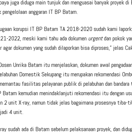
abaya juga diduga main tunjuk dan menguasai banyak proyek di
 pengelolaan anggaran IT BP Batam.
dugaan korupsi IT BP Batam TA 2018-2020 sudah kami lapor
021-2022, meski kami tahu ada dokumen
urgent
dan pokok ya
ar agar dokumen yang sudah dilaporkan bisa diproses,” jelas Cak
osen Unrika Batam itu menjelaskan, dokumen awal pengadaa
Pelabuhan Domestik Sekupang itu merupakan rekomendasi Omb
memantau fasilitas pelayanan publik di pelabuhan dan bandara
 Batam kemudian menindaklanjuti rekomendasi itu dengan us
n 2 unit X-ray, namun tidak jelas bagaimana prosesnya tiba-t
jadi 4 unit.
-ray sudah ada di Batam sebelum pelaksanaan proyek, dan didu