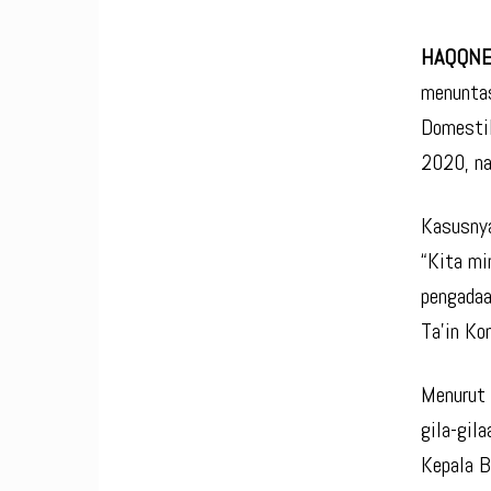
HAQQNE
menuntas
Domesti
2020, na
Kasusnya
“Kita mi
pengadaa
Ta’in Ko
Menurut 
gila-gil
Kepala B