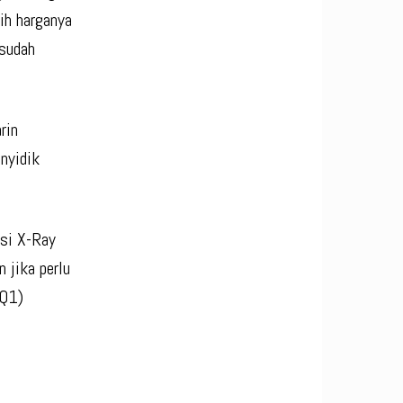
ih harganya
 sudah
rin
nyidik
si X-Ray
 jika perlu
HQ1)