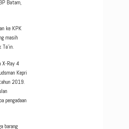
 BP Batam,
kan ke KPK
ng masih
 Ta’in.
n X-Ray 4
udsman Kepri
 tahun 2019.
ulan
iba pengadaan
ga barang