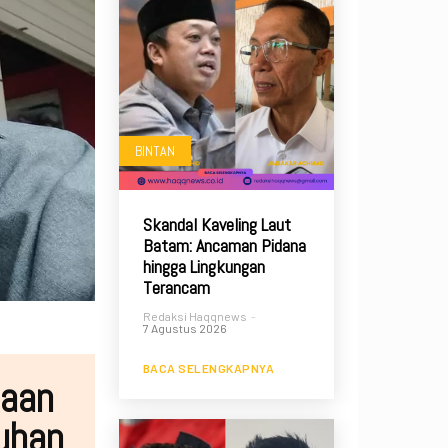
BINTAN
Skandal Kaveling Laut
Batam: Ancaman Pidana
hingga Lingkungan
Terancam
Redaksi Haqqnews
-
7 Agustus 2026
BACA SELENGKAPNYA
saan
uhan