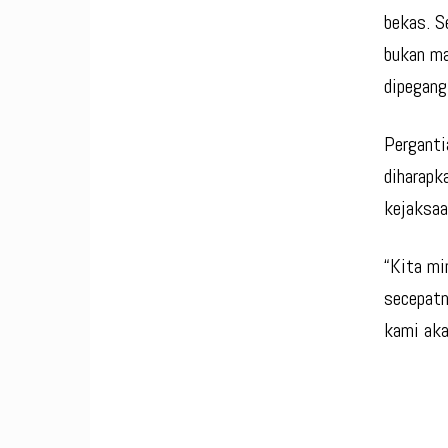
bekas. S
bukan ma
dipegang
Pergant
diharapk
kejaksaa
“Kita mi
secepatn
kami aka