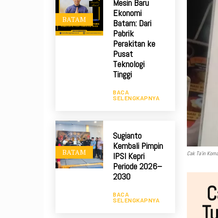
Mesin Baru
Ekonomi
BATAM
Batam: Dari
Pabrik
Perakitan ke
Pusat
Teknologi
Tinggi
BACA
SELENGKAPNYA
Sugianto
Kembali Pimpin
BATAM
Cak Ta'in Koma
IPSI Kepri
Periode 2026–
2030
C
BACA
SELENGKAPNYA
Tu