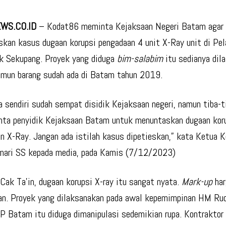
WS.CO.ID
– Kodat86 meminta Kejaksaan Negeri Batam agar
kan kasus dugaan korupsi pengadaan 4 unit X-Ray unit di Pe
k Sekupang. Proyek yang diduga
bim-salabim
itu sedianya dil
mun barang sudah ada di Batam tahun 2019.
 sendiri sudah sempat disidik Kejaksaan negeri, namun tiba-ti
nta penyidik Kejaksaan Batam untuk menuntaskan dugaan kor
n X-Ray. Jangan ada istilah kasus dipetieskan,” kata Ketua 
mari SS kepada media, pada Kamis (7/12/2023)
Cak Ta’in, dugaan korupsi X-ray itu sangat nyata.
Mark-up
har
aan. Proyek yang dilaksanakan pada awal kepemimpinan HM Rud
P Batam itu diduga dimanipulasi sedemikian rupa. Kontraktor