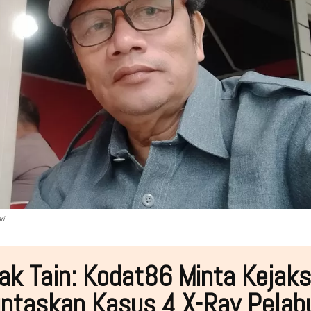
ri
ak Tain: Kodat86 Minta Kejak
ntaskan Kasus 4 X-Ray Pelab