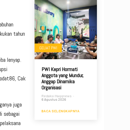
labuhan
akukan tahun
GELIAT PWI
ba lenyap.
upsi
PWI Kepri Hormati
Anggota yang Mundur,
Kodat86, Cak
Anggap Dinamika
Organisasi
Redaksi Haqqnews
-
6 Agustus 2026
ganya juga
BACA SELENGKAPNYA
i sebagai
 pelaksana