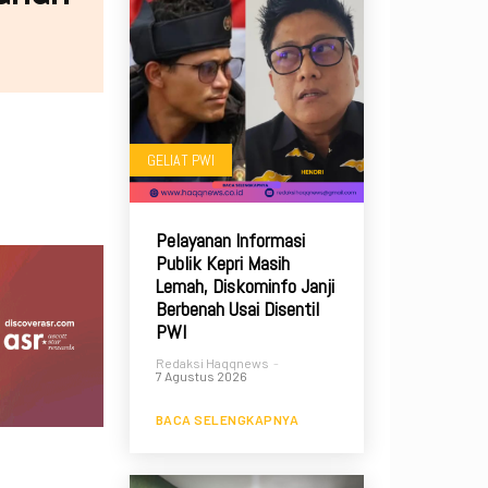
GELIAT PWI
Pelayanan Informasi
Publik Kepri Masih
Lemah, Diskominfo Janji
Berbenah Usai Disentil
PWI
Redaksi Haqqnews
-
7 Agustus 2026
BACA SELENGKAPNYA