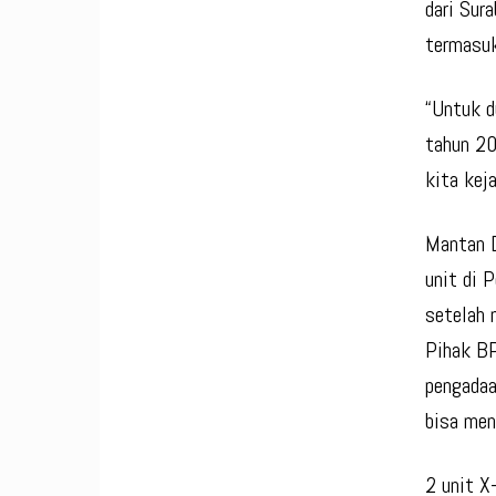
dari Sur
termasuk
“Untuk 
tahun 2
kita kej
Mantan D
unit di 
setelah 
Pihak BP
pengadaa
bisa men
2 unit X