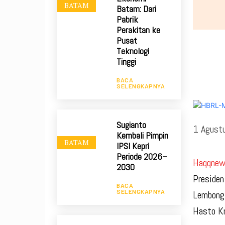
BATAM
Batam: Dari
Pabrik
Perakitan ke
Pusat
Teknologi
Tinggi
BACA
SELENGKAPNYA
Sugianto
1 Agust
Kembali Pimpin
BATAM
IPSI Kepri
Periode 2026–
Haqqnews
2030
Presiden
BACA
SELENGKAPNYA
Lembong 
Hasto Kr