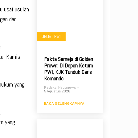
u usai usulan
ngan dan
GELIAT PWI
n
ta, Kamis
Fakta Semeja di Golden
Prawn: Di Depan Ketum
PWI, KJK Tunduk Garis
Komando
 hukum yang
Redaksi Haqqnews
-
5 Agustus 2026
BACA SELENGKAPNYA
,
um yang