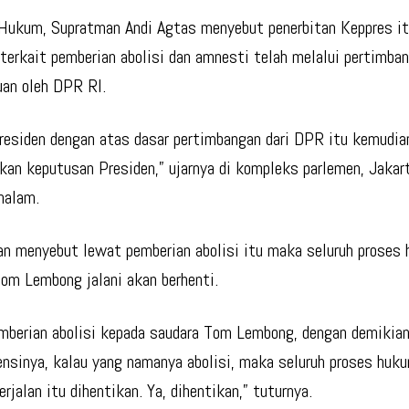
Hukum, Supratman Andi Agtas menyebut penerbitan Keppres it
 terkait pemberian abolisi dan amnesti telah melalui pertimba
uan oleh DPR RI.
residen dengan atas dasar pertimbangan dari DPR itu kemudia
kan keputusan Presiden,” ujarnya di kompleks parlemen, Jakar
malam.
n menyebut lewat pemberian abolisi itu maka seluruh proses
om Lembong jalani akan berhenti.
mberian abolisi kepada saudara Tom Lembong, dengan demikian
nsinya, kalau yang namanya abolisi, maka seluruh proses huk
rjalan itu dihentikan. Ya, dihentikan,” tuturnya.