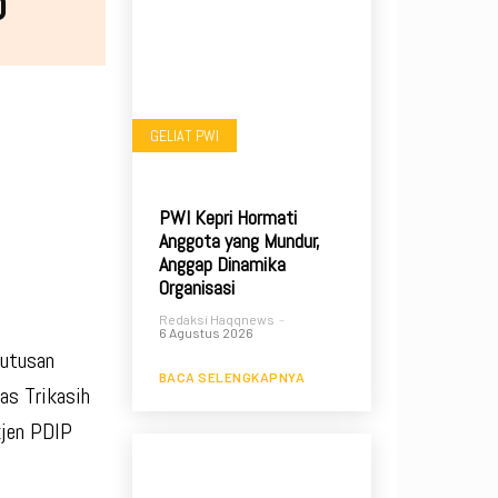
o
GELIAT PWI
PWI Kepri Hormati
Anggota yang Mundur,
Anggap Dinamika
Organisasi
Redaksi Haqqnews
-
6 Agustus 2026
putusan
BACA SELENGKAPNYA
as Trikasih
kjen PDIP