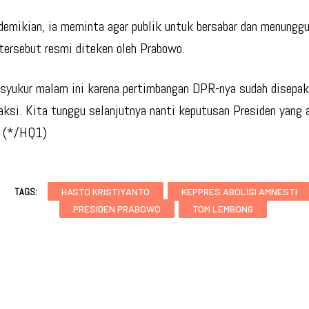
demikian, ia meminta agar publik untuk bersabar dan menungg
tersebut resmi diteken oleh Prabowo.
rsyukur malam ini karena pertimbangan DPR-nya sudah disepak
raksi. Kita tunggu selanjutnya nanti keputusan Presiden yang a
. (*/HQ1)
TAGS:
HASTO KRISTIYANTO
KEPPRES ABOLISI AMNESTI
PRESIDEN PRABOWO
TOM LEMBONG