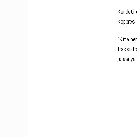
Kendati 
Keppres 
“Kita be
fraksi-f
jelasnya