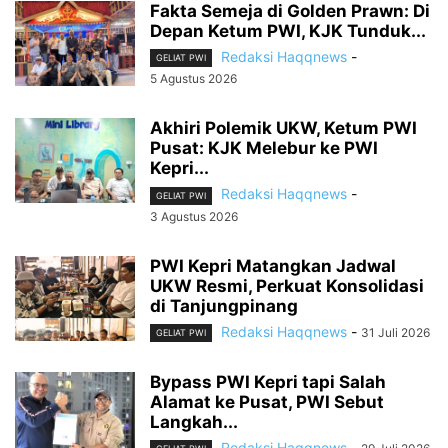
Fakta Semeja di Golden Prawn: Di
Depan Ketum PWI, KJK Tunduk...
Redaksi Haqqnews
-
GELIAT PWI
5 Agustus 2026
Akhiri Polemik UKW, Ketum PWI
Pusat: KJK Melebur ke PWI
Kepri...
Redaksi Haqqnews
-
GELIAT PWI
3 Agustus 2026
PWI Kepri Matangkan Jadwal
UKW Resmi, Perkuat Konsolidasi
di Tanjungpinang
Redaksi Haqqnews
-
31 Juli 2026
GELIAT PWI
Bypass PWI Kepri tapi Salah
Alamat ke Pusat, PWI Sebut
Langkah...
Redaksi Haqqnews
-