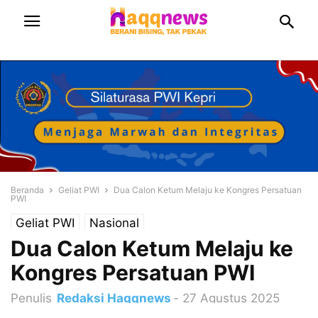
Beranda
Geliat PWI
Dua Calon Ketum Melaju ke Kongres Persatuan
PWI
Geliat PWI
Nasional
Dua Calon Ketum Melaju ke
Kongres Persatuan PWI
Penulis
Redaksi Haqqnews
-
27 Agustus 2025