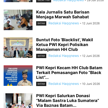
29 Juli 2026
GELIAT PWI
Kala Jurnalis Satu Barisan
Menjaga Marwah Sahabat
Redaksi Haqqnews
-
12 Juni 2026
BATAM
Buntut Foto ‘Blacklist’, Wakil
Ketua PWI Kepri Polisikan
Manajemen HH Club
Redaksi Haqqnews
-
12 Juni 2026
BATAM
PWI Kepri Kecam HH Club Batam
Terkait Pemasangan Foto “Black
List”...
Redaksi Haqqnews
-
10 Juni 2026
BATAM
PWI Kepri Salurkan Donasi
“Malam Sastra Luka Sumatera”
Via Baznas Batam...