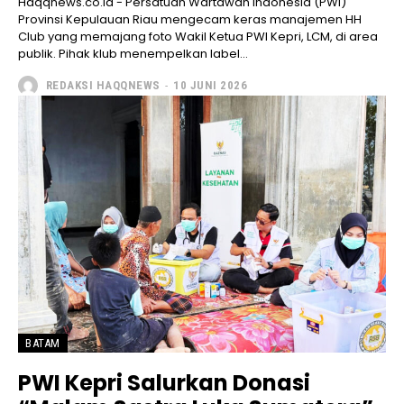
Haqqnews.co.id - Persatuan Wartawan Indonesia (PWI)
Provinsi Kepulauan Riau mengecam keras manajemen HH
Club yang memajang foto Wakil Ketua PWI Kepri, LCM, di area
publik. Pihak klub menempelkan label...
REDAKSI HAQQNEWS
-
10 JUNI 2026
BATAM
PWI Kepri Salurkan Donasi