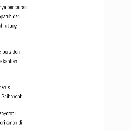
nya pencairan
paruh dari
ah utang
 pers dan
nekankan
harus
 Saibansah.
enyoroti
erikanan di