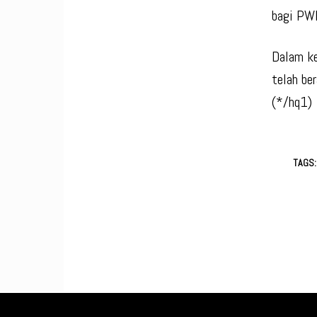
bagi PWI
Dalam ke
telah be
(*/hq1)
TAGS: