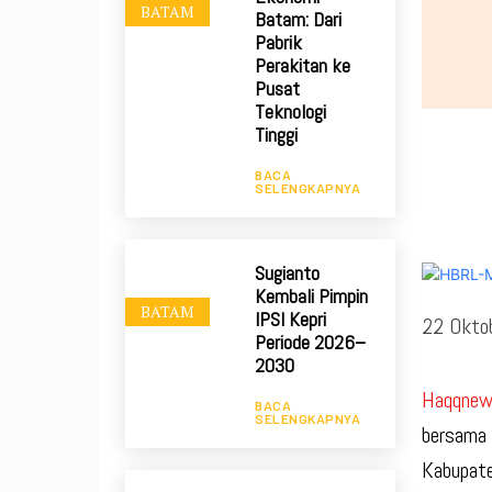
BATAM
Batam: Dari
Pabrik
Perakitan ke
Pusat
Teknologi
Tinggi
BACA
SELENGKAPNYA
Sugianto
Kembali Pimpin
BATAM
IPSI Kepri
22 Okto
Periode 2026–
2030
Haqqnews
BACA
SELENGKAPNYA
bersama 
Kabupate