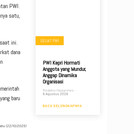
atan PWI.
anya satu,
GELIAT PWI
aat ini.
erkat dana
an
PWI Kepri Hormati
Anggota yang Mundur,
.
Anggap Dinamika
Organisasi
emerintah
Redaksi Haqqnews
-
6 Agustus 2026
yang baru
BACA SELENGKAPNYA
Rabu (22/10/2025)