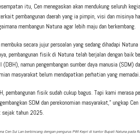
sempatan itu, Cen menegaskan akan mendukung seluruh kegi
erkait pembangunan daerah yang ia pimpin, visi dan misinya h
gaimana membangun Natuna agar lebih maju dan berkembang.
 membuka secara jujur persoalan yang sedang dihadapi Natuna s
ya, pembangunan fisik di Natuna telah berjalan dengan baik b
il (DBH), namun pengembangan sumber daya manusia (SDM) d
mian masyarakat belum mendapatkan perhatian yang memadai
H, pembangunan fisik sudah cukup bagus. Tapi kami merasa p
gembangkan SDM dan perekonomian masyarakat,” ungkap Cen 
 sejak tahun 2025.
una Cen Sui Lan berbincang dengan pengurus PWI Kepri di kantor Bupati Natuna pada 