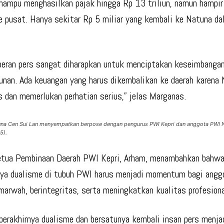
ampu menghasilkan pajak hingga Rp 13 triliun, namun hampir
 pusat. Hanya sekitar Rp 5 miliar yang kembali ke Natuna d
 peran pers sangat diharapkan untuk menciptakan keseimbanga
nan. Ada keuangan yang harus dikembalikan ke daerah karena
s dan memerlukan perhatian serius,” jelas Marganas.
una Cen Sui Lan menyempatkan berpose dengan pengurus PWI Kepri dan anggota PWI 
5).
etua Pembinaan Daerah PWI Kepri, Arham, menambahkan bahw
nya dualisme di tubuh PWI harus menjadi momentum bagi angg
rmarwah, berintegritas, serta meningkatkan kualitas profesion
erakhirnya dualisme dan bersatunya kembali insan pers menja