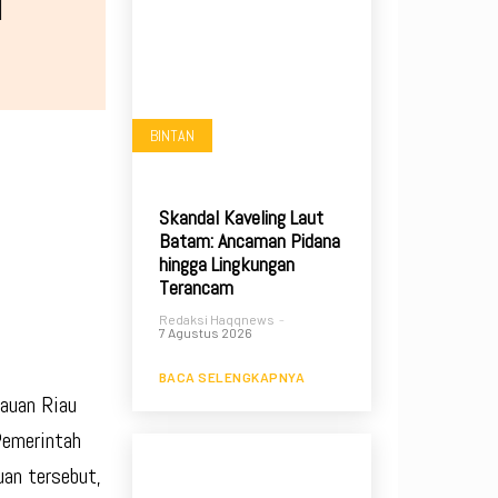
i
BINTAN
Skandal Kaveling Laut
Batam: Ancaman Pidana
hingga Lingkungan
Terancam
Redaksi Haqqnews
-
7 Agustus 2026
BACA SELENGKAPNYA
auan Riau
Pemerintah
an tersebut,