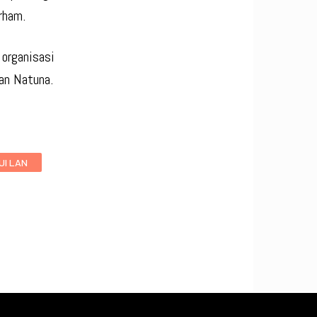
rham.
organisasi
uan Natuna.
UI LAN