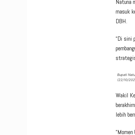
Natuna m
masuk ke
DBH.
“Di sini
pembangu
strategi
Bupati Nat
(22/10/202
Wakil K
berakhir
lebih be
“Momen b