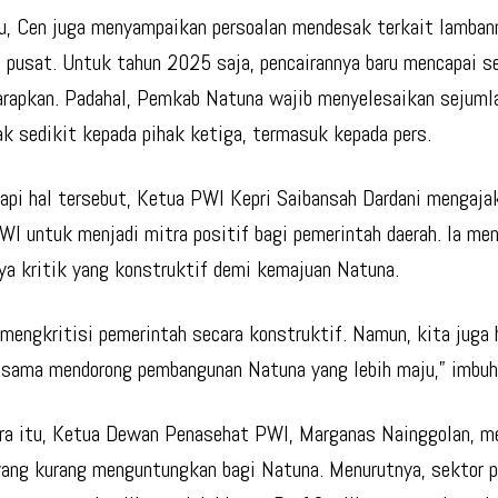
tu, Cen juga menyampaikan persoalan mendesak terkait lamban
 pusat. Untuk tahun 2025 saja, pencairannya baru mencapai se
arapkan. Padahal, Pemkab Natuna wajib menyelesaikan sejuml
ak sedikit kepada pihak ketiga, termasuk kepada pers.
pi hal tersebut, Ketua PWI Kepri Saibansah Dardani mengajak
PWI untuk menjadi mitra positif bagi pemerintah daerah. Ia me
ya kritik yang konstruktif demi kemajuan Natuna.
 mengkritisi pemerintah secara konstruktif. Namun, kita juga 
sama mendorong pembangunan Natuna yang lebih maju,” imbuh
a itu, Ketua Dewan Penasehat PWI, Marganas Nainggolan, m
yang kurang menguntungkan bagi Natuna. Menurutnya, sektor p