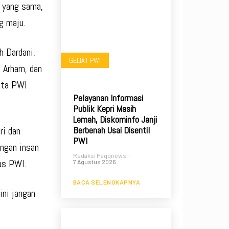
 yang sama,
g maju.
h Dardani,
GELIAT PWI
 Arham, dan
gota PWI
Pelayanan Informasi
Publik Kepri Masih
Lemah, Diskominfo Janji
Berbenah Usai Disentil
ri dan
PWI
engan insan
Redaksi Haqqnews
-
rus PWI.
7 Agustus 2026
BACA SELENGKAPNYA
ini jangan