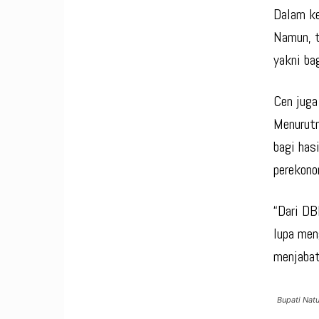
Dalam ke
Namun, t
yakni ba
Cen juga
Menurutn
bagi has
perekono
“Dari DB
lupa men
menjabat
Bupati Nat