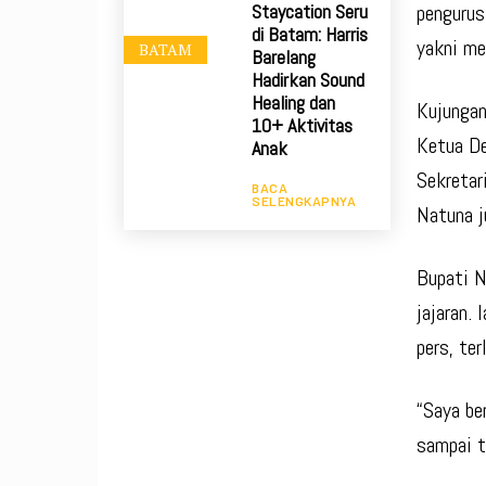
pengurus
Staycation Seru
di Batam: Harris
yakni me
BATAM
Barelang
Hadirkan Sound
Healing dan
Kujungan
10+ Aktivitas
Ketua De
Anak
Sekretar
BACA
SELENGKAPNYA
Natuna j
Bupati N
jajaran.
pers, te
“Saya be
sampai t