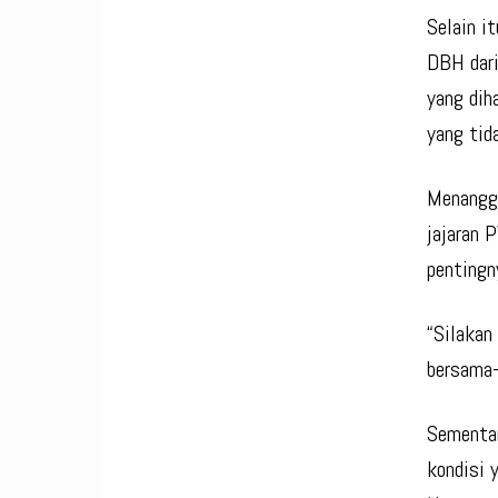
Selain i
DBH dari
yang dih
yang tid
Menangga
jajaran 
pentingn
“Silakan
bersama-
Sementar
kondisi 