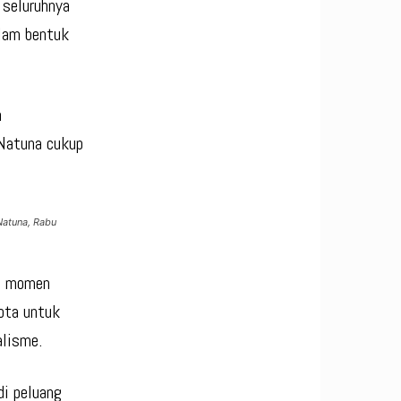
 seluruhnya
alam bentuk
n
 Natuna cukup
Natuna, Rabu
a momen
ota untuk
alisme.
di peluang