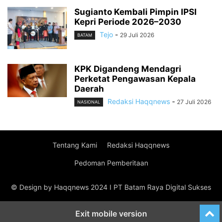
Sugianto Kembali Pimpin IPSI
Kepri Periode 2026–2030
Tejo
-
29 Juli 2026
BATAM
KPK Digandeng Mendagri
Perketat Pengawasan Kepala
Daerah
Redaksi Haqqnews
-
27 Juli 2026
NASIONAL
Tentang Kami
Redaksi Haqqnews
Pedoman Pemberitaan
© Design by Haqqnews 2024 I PT Batam Raya Digital Sukses
Exit mobile version