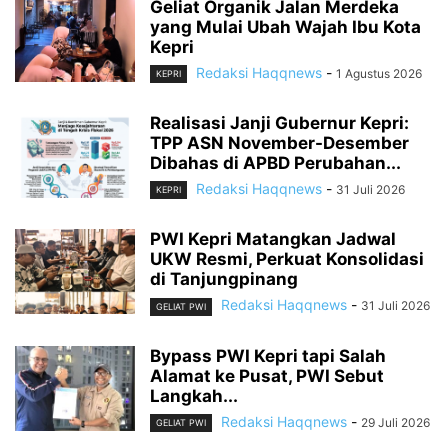
Geliat Organik Jalan Merdeka
yang Mulai Ubah Wajah Ibu Kota
Kepri
Redaksi Haqqnews
-
1 Agustus 2026
KEPRI
Realisasi Janji Gubernur Kepri:
TPP ASN November-Desember
Dibahas di APBD Perubahan...
Redaksi Haqqnews
-
31 Juli 2026
KEPRI
PWI Kepri Matangkan Jadwal
UKW Resmi, Perkuat Konsolidasi
di Tanjungpinang
Redaksi Haqqnews
-
31 Juli 2026
GELIAT PWI
Bypass PWI Kepri tapi Salah
Alamat ke Pusat, PWI Sebut
Langkah...
Redaksi Haqqnews
-
29 Juli 2026
GELIAT PWI