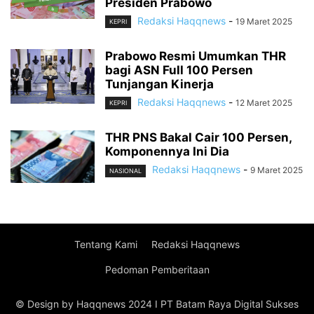
Presiden Prabowo
Redaksi Haqqnews
-
19 Maret 2025
KEPRI
Prabowo Resmi Umumkan THR
bagi ASN Full 100 Persen
Tunjangan Kinerja
Redaksi Haqqnews
-
12 Maret 2025
KEPRI
THR PNS Bakal Cair 100 Persen,
Komponennya Ini Dia
Redaksi Haqqnews
-
9 Maret 2025
NASIONAL
Tentang Kami
Redaksi Haqqnews
Pedoman Pemberitaan
© Design by Haqqnews 2024 I PT Batam Raya Digital Sukses