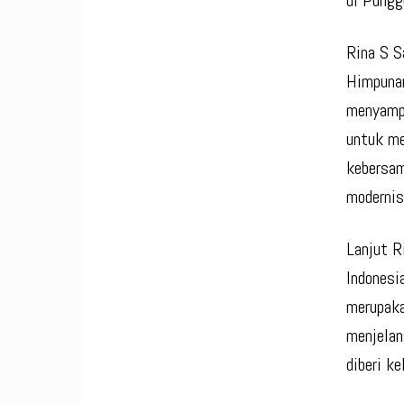
di Pungg
Rina S S
Himpunan
menyampa
untuk me
kebersam
modernisa
Lanjut R
Indones
merupaka
menjelan
diberi k