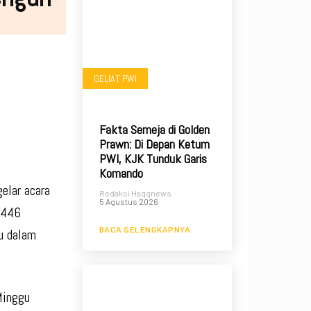
GELIAT PWI
Fakta Semeja di Golden
Prawn: Di Depan Ketum
PWI, KJK Tunduk Garis
Komando
elar acara
Redaksi Haqqnews
-
5 Agustus 2026
1446
BACA SELENGKAPNYA
u dalam
Minggu