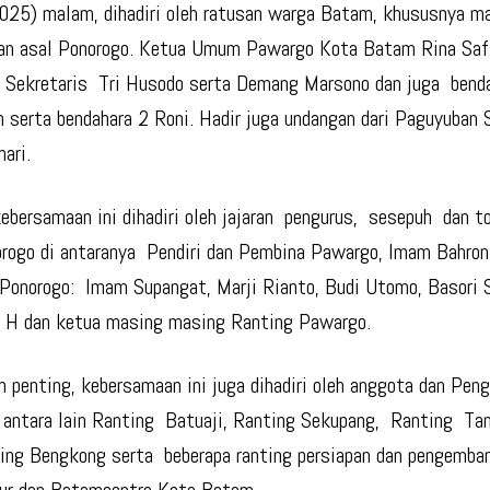
25) malam, dihadiri oleh ratusan warga Batam, khususnya m
uan asal Ponorogo. Ketua Umum Pawargo Kota Batam Rina Sa
Sekretaris Tri Husodo serta Demang Marsono dan juga benda
 serta bendahara 2 Roni. Hadir juga undangan dari Paguyuban 
ari.
bersamaan ini dihadiri oleh jajaran pengurus, sesepuh dan t
orogo di antaranya Pendiri dan Pembina Pawargo, Imam Bahron
Ponorogo: Imam Supangat, Marji Rianto, Budi Utomo, Basori 
i H dan ketua masing masing Ranting Pawargo.
h penting, kebersamaan ini juga dihadiri oleh anggota dan Pen
antara lain Ranting Batuaji, Ranting Sekupang, Ranting Tan
ing Bengkong serta beberapa ranting persiapan dan pengemba