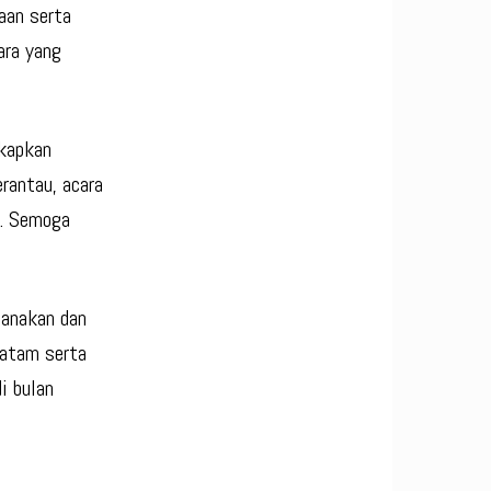
aan serta
ara yang
gkapkan
rantau, acara
n. Semoga
sanakan dan
Batam serta
i bulan