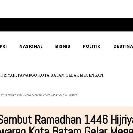
PRI
NASIONAL
BISNIS
POLITIK
DESTINA
IJRIYAH, PAWARGO KOTA BATAM GELAR MEGENGAN
Kota Batam Rina Safitri bersama Imam Tohari Ketua Sejatim .
Sambut Ramadhan 1446 Hijriy
wargo Kota Batam Gelar Meg