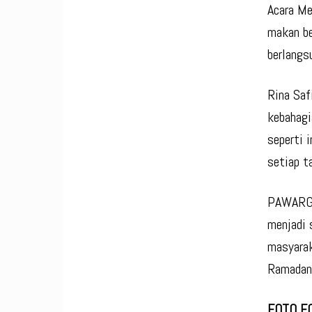
Acara Me
makan be
berlangs
Rina Saf
kebahagi
seperti 
setiap t
PAWARGO 
menjadi 
masyarak
Ramadan 
FOTO FO