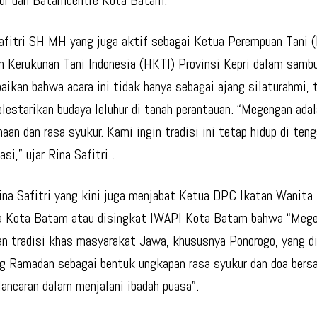
ur dan Batamcentre Kota Batam.
afitri SH MH yang juga aktif sebagai Ketua Perempuan Tani (
 Kerukunan Tani Indonesia (HKTI) Provinsi Kepri dalam samb
ikan bahwa acara ini tidak hanya sebagai ajang silaturahmi, t
lestarikan budaya leluhur di tanah perantauan. “Megengan ada
aan dan rasa syukur. Kami ingin tradisi ini tetap hidup di ten
si,” ujar Rina Safitri .
ina Safitri yang kini juga menjabat Ketua DPC Ikatan Wanita
ia Kota Batam atau disingkat IWAPI Kota Batam bahwa “Meg
n tradisi khas masyarakat Jawa, khususnya Ponorogo, yang d
g Ramadan sebagai bentuk ungkapan rasa syukur dan doa bers
elancaran dalam menjalani ibadah puasa”.