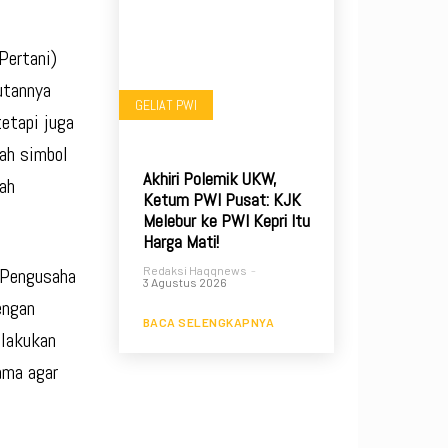
Pertani)
utannya
GELIAT PWI
etapi juga
lah simbol
Akhiri Polemik UKW,
gah
Ketum PWI Pusat: KJK
Melebur ke PWI Kepri Itu
Harga Mati!
 Pengusaha
Redaksi Haqqnews
-
3 Agustus 2026
engan
BACA SELENGKAPNYA
ilakukan
ama agar