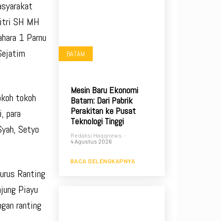
asyarakat
fitri SH MH
hara 1 Parnu
Sejatim
BATAM
Mesin Baru Ekonomi
okoh tokoh
Batam: Dari Pabrik
Perakitan ke Pusat
i, para
Teknologi Tinggi
Syah, Setyo
Redaksi Haqqnews
-
4 Agustus 2026
BACA SELENGKAPNYA
gurus Ranting
jung Piayu
ngan ranting