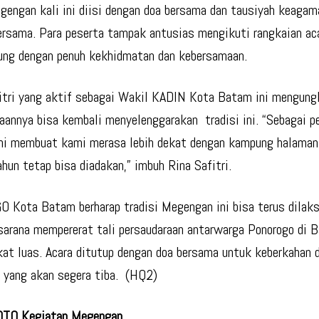
gengan kali ini diisi dengan doa bersama dan tausiyah keagam
rsama. Para peserta tampak antusias mengikuti rangkaian ac
ung dengan penuh kekhidmatan dan kebersamaan.
itri yang aktif sebagai Wakil KADIN Kota Batam ini mengun
aannya bisa kembali menyelenggarakan tradisi ini. “Sebagai pe
ini membuat kami merasa lebih dekat dengan kampung halama
ahun tetap bisa diadakan,” imbuh Rina Safitri.
Kota Batam berharap tradisi Megengan ini bisa terus dilak
sarana mempererat tali persaudaraan antarwarga Ponorogo di 
at luas. Acara ditutup dengan doa bersama untuk keberkahan d
yang akan segera tiba. (HQ2)
TO Kegiatan Megengan