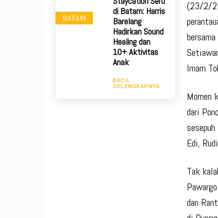
Staycation Seru
(23/2/20
di Batam: Harris
BATAM
peranta
Barelang
Hadirkan Sound
bersama 
Healing dan
Setiawan
10+ Aktivitas
Anak
Imam Toh
BACA
SELENGKAPNYA
Momen ke
dari Pon
sesepuh 
Edi, Rud
Tak kala
Pawargo 
dan Rant