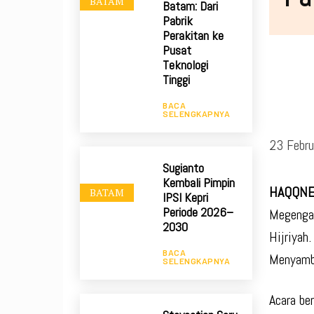
BATAM
Batam: Dari
Pabrik
Perakitan ke
Pusat
Teknologi
Tinggi
BACA
SELENGKAPNYA
23 Febru
Sugianto
Kembali Pimpin
HAQQN
BATAM
IPSI Kepri
Periode 2026–
Megengan
2030
Hijriyah
BACA
Menyambu
SELENGKAPNYA
Acara be