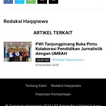
Redaksi Haqqnews
ARTIKEL TERKAIT
PWI Tanjungpinang Buka Pintu
Kolaborasi Pendidikan Jurnalistik
dengan UMRAH
Redaksi Haqqnews
-
GELIAT PWI
9 Desember 2025
Tentang Kami
Redaksi Haqqnews
Pedoman Pemberitaan
© Design by Haqqnews 2024 I PT Batam Raya Digital Sukses