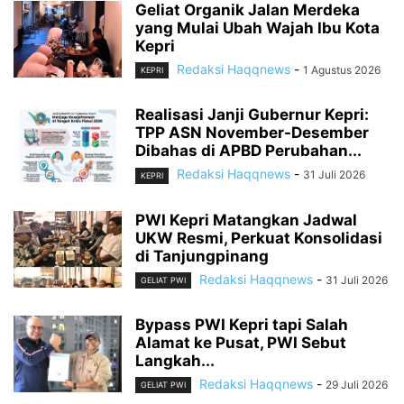
Geliat Organik Jalan Merdeka
yang Mulai Ubah Wajah Ibu Kota
Kepri
Redaksi Haqqnews
-
1 Agustus 2026
KEPRI
Realisasi Janji Gubernur Kepri:
TPP ASN November-Desember
Dibahas di APBD Perubahan...
Redaksi Haqqnews
-
31 Juli 2026
KEPRI
PWI Kepri Matangkan Jadwal
UKW Resmi, Perkuat Konsolidasi
di Tanjungpinang
Redaksi Haqqnews
-
31 Juli 2026
GELIAT PWI
Bypass PWI Kepri tapi Salah
Alamat ke Pusat, PWI Sebut
Langkah...
Redaksi Haqqnews
-
29 Juli 2026
GELIAT PWI