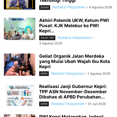
Teknologi Tinggi
Redaksi Haqqnews
-
4 Agustus 2026
BATAM
Akhiri Polemik UKW, Ketum PWI
Pusat: KJK Melebur ke PWI
Kepri...
Redaksi Haqqnews
-
GELIAT PWI
3 Agustus 2026
Geliat Organik Jalan Merdeka
yang Mulai Ubah Wajah Ibu Kota
Kepri
Redaksi Haqqnews
-
1 Agustus 2026
KEPRI
Realisasi Janji Gubernur Kepri:
TPP ASN November-Desember
Dibahas di APBD Perubahan...
Redaksi Haqqnews
-
31 Juli 2026
KEPRI
PWI Kepri Matangkan Jadwal