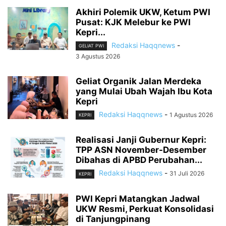
Akhiri Polemik UKW, Ketum PWI
Pusat: KJK Melebur ke PWI
Kepri...
Redaksi Haqqnews
-
GELIAT PWI
3 Agustus 2026
Geliat Organik Jalan Merdeka
yang Mulai Ubah Wajah Ibu Kota
Kepri
Redaksi Haqqnews
-
1 Agustus 2026
KEPRI
Realisasi Janji Gubernur Kepri:
TPP ASN November-Desember
Dibahas di APBD Perubahan...
Redaksi Haqqnews
-
31 Juli 2026
KEPRI
PWI Kepri Matangkan Jadwal
UKW Resmi, Perkuat Konsolidasi
di Tanjungpinang