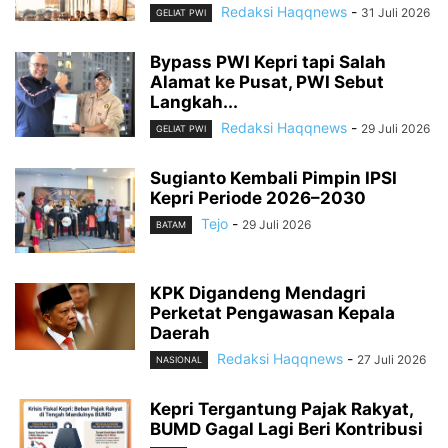
Redaksi Haqqnews
-
31 Juli 2026
GELIAT PWI
Bypass PWI Kepri tapi Salah
Alamat ke Pusat, PWI Sebut
Langkah...
Redaksi Haqqnews
-
29 Juli 2026
GELIAT PWI
Sugianto Kembali Pimpin IPSI
Kepri Periode 2026–2030
Tejo
-
29 Juli 2026
BATAM
KPK Digandeng Mendagri
Perketat Pengawasan Kepala
Daerah
Redaksi Haqqnews
-
27 Juli 2026
NASIONAL
Kepri Tergantung Pajak Rakyat,
BUMD Gagal Lagi Beri Kontribusi