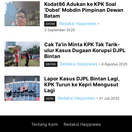
Kodat86 Adukan ke KPK Soal
‘Dobel’ Mobdin Pimpinan Dewan
Batam
Redaksi Haqqnews
-
BATAM
3 September 2025
Cak Ta’in Minta KPK Tak Tarik-
ulur Kasus Dugaan Korupsi DJPL
Bintan
Redaksi Haqqnews
-
4 Agustus 2025
BINTAN
Lapor Kasus DJPL Bintan Lagi,
KPK Turun ke Kepri Mengusut
Lagi
Redaksi Haqqnews
-
31 Juli 2025
KEPRI
Tentang Kami
Redaksi Haqqnews