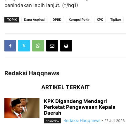
penindakan lebih lanjut. (*/hq1)
TOPIK
Dana Aspirasi
DPRD
Korupsi Pokir
KPK
Tipikor
Redaksi Haqqnews
ARTIKEL TERKAIT
KPK Digandeng Mendagri
Perketat Pengawasan Kepala
Daerah
Redaksi Haqqnews
-
27 Juli 2026
NASIONAL