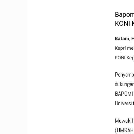
Bapom
KONI 
Batam, 
Kepri me
KONI Kep
Penyampa
dukungan
BAPOMI P
Universi
Mewakili
(UMRAH) 