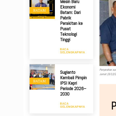
Mesin Baru
Ekonomi
BATAM
Batam: Dari
Pabrik
Perakitan ke
Pusat
Teknologi
Tinggi
BACA
SELENGKAPNYA
Penyerahan sur
Sugianto
Jumat (6/12/2
Kembali Pimpin
BATAM
IPSI Kepri
Periode 2026–
2030
P
BACA
SELENGKAPNYA