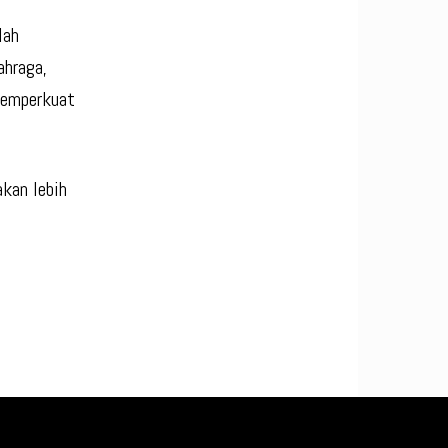
lah
ahraga,
memperkuat
kan lebih