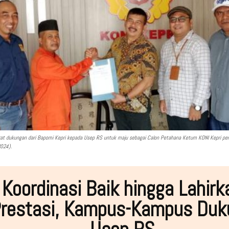
at dukungan dari Bapomi Kepri kepada Usep RS untuk maju sebagai Calon Petahana Ketum KONI Kepri pe
024).
Koordinasi Baik hingga Lahirk
restasi, Kampus-Kampus Duk