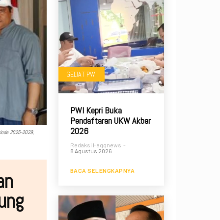
GELIAT PWI
PWI Kepri Buka
Pendaftaran UKW Akbar
2026
riode 2025-2029,
Redaksi Haqqnews
-
8 Agustus 2026
BACA SELENGKAPNYA
an
ung