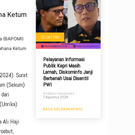
ana Ketum
GELIAT PWI
a (BAPOMI)
tahana Ketum
Pelayanan Informasi
Publik Kepri Masih
Lemah, Diskominfo Janji
2024). Surat
Berbenah Usai Disentil
mum (Sekum)
PWI
 dari
Redaksi Haqqnews
-
7 Agustus 2026
(Unrika).
BACA SELENGKAPNYA
 Ali Haji
rsebut,