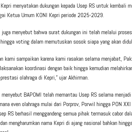
Kepri menyatakan dukungan kepada Usep RS untuk kembali m
agai Ketua Umum KONI Kepri periode 2025-2029.
 juga menyebut bahwa surat dukungan ini telah melalui pros
hingga voting dalam memutuskan sosok siapa yang akan didu
n kami sampaikan karena kami rasakan selama menjabat, Pa
laksanakan koordinasi dengan baik hingga kemudian melahirka
prestasi olahraga di Kepri,” ujar Akhirman.
n menyebut BAPOMI telah memantau Usep RS selama menjad
 mana even olahraga mulai dari Porprov, Porwil hingga PON XX
ep RS berhasil menggandeng semua pihak termasuk cabor da
 dan mengharumkan nama Kepri di ajang nasional bahkan hingg