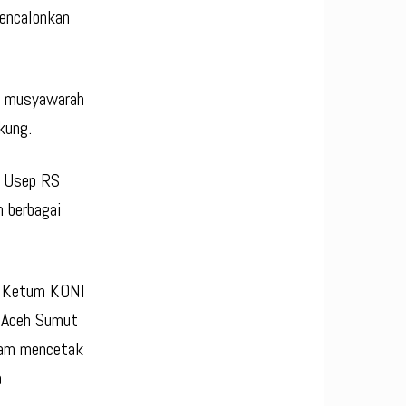
encalonkan
es musyawarah
kung.
k Usep RS
n berbagai
i Ketum KONI
I Aceh Sumut
lam mencetak
a