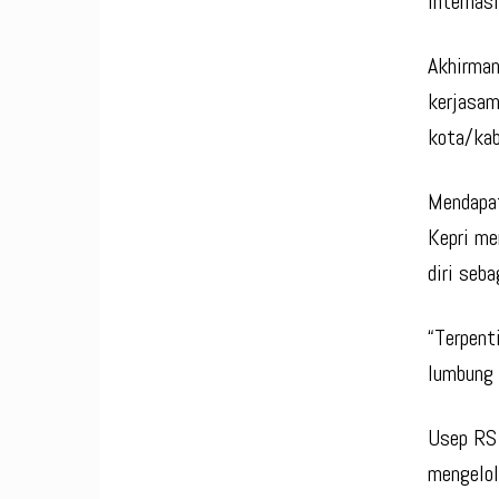
internasi
Akhirman
kerjasam
kota/kab
Mendapa
Kepri me
diri seb
“Terpent
lumbung 
Usep RS 
mengelol