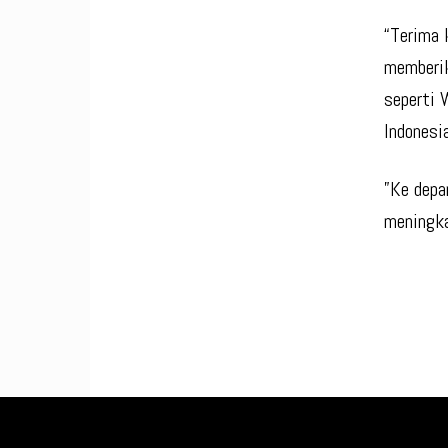
“Terima 
memberik
seperti
Indonesi
”Ke depa
meningka