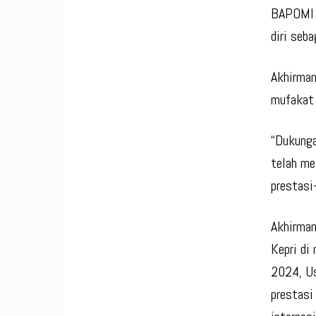
BAPOMI 
diri seb
Akhirman
mufakat 
“Dukunga
telah me
prestasi-
Akhirma
Kepri di
2024, Us
prestasi