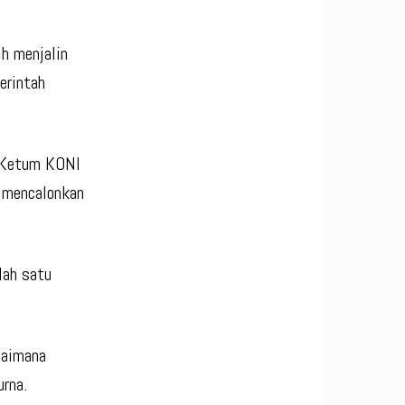
h menjalin
erintah
t Ketum KONI
 mencalonkan
lah satu
gaimana
urna.