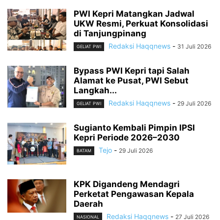
PWI Kepri Matangkan Jadwal
UKW Resmi, Perkuat Konsolidasi
di Tanjungpinang
Redaksi Haqqnews
-
31 Juli 2026
GELIAT PWI
Bypass PWI Kepri tapi Salah
Alamat ke Pusat, PWI Sebut
Langkah...
Redaksi Haqqnews
-
29 Juli 2026
GELIAT PWI
Sugianto Kembali Pimpin IPSI
Kepri Periode 2026–2030
Tejo
-
29 Juli 2026
BATAM
KPK Digandeng Mendagri
Perketat Pengawasan Kepala
Daerah
Redaksi Haqqnews
-
27 Juli 2026
NASIONAL