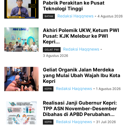
Pabrik Perakitan ke Pusat
Teknologi Tinggi
Redaksi Haqqnews
-
4 Agustus 2026
BATAM
Akhiri Polemik UKW, Ketum PWI
Pusat: KJK Melebur ke PWI
Kepri...
Redaksi Haqqnews
-
GELIAT PWI
3 Agustus 2026
Geliat Organik Jalan Merdeka
yang Mulai Ubah Wajah Ibu Kota
Kepri
Redaksi Haqqnews
-
1 Agustus 2026
KEPRI
Realisasi Janji Gubernur Kepri:
TPP ASN November-Desember
Dibahas di APBD Perubahan...
Redaksi Haqqnews
-
31 Juli 2026
KEPRI