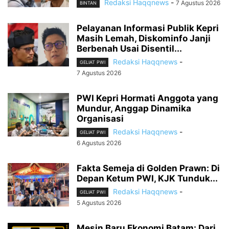
Redaksi Haqqnews
-
7 Agustus 2026
BINTAN
Pelayanan Informasi Publik Kepri
Masih Lemah, Diskominfo Janji
Berbenah Usai Disentil...
Redaksi Haqqnews
-
GELIAT PWI
7 Agustus 2026
PWI Kepri Hormati Anggota yang
Mundur, Anggap Dinamika
Organisasi
Redaksi Haqqnews
-
GELIAT PWI
6 Agustus 2026
Fakta Semeja di Golden Prawn: Di
Depan Ketum PWI, KJK Tunduk...
Redaksi Haqqnews
-
GELIAT PWI
5 Agustus 2026
Mesin Baru Ekonomi Batam: Dari