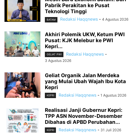
Pabrik Perakitan ke Pusat
Teknologi Tinggi
Redaksi Haqqnews
-
4 Agustus 2026
BATAM
Akhiri Polemik UKW, Ketum PWI
Pusat: KJK Melebur ke PWI
Kepri...
Redaksi Haqqnews
-
GELIAT PWI
3 Agustus 2026
Geliat Organik Jalan Merdeka
yang Mulai Ubah Wajah Ibu Kota
Kepri
Redaksi Haqqnews
-
1 Agustus 2026
KEPRI
Realisasi Janji Gubernur Kepri:
TPP ASN November-Desember
Dibahas di APBD Perubahan...
Redaksi Haqqnews
-
31 Juli 2026
KEPRI