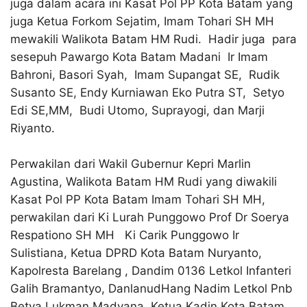
juga dalam acara ini Kasat Pol PP Kota Batam yang
juga Ketua Forkom Sejatim, Imam Tohari SH MH
mewakili Walikota Batam HM Rudi. Hadir juga para
sesepuh Pawargo Kota Batam Madani Ir Imam
Bahroni, Basori Syah, Imam Supangat SE, Rudik
Susanto SE, Endy Kurniawan Eko Putra ST, Setyo
Edi SE,MM, Budi Utomo, Suprayogi, dan Marji
Riyanto.
Perwakilan dari Wakil Gubernur Kepri Marlin
Agustina, Walikota Batam HM Rudi yang diwakili
Kasat Pol PP Kota Batam Imam Tohari SH MH,
perwakilan dari Ki Lurah Punggowo Prof Dr Soerya
Respationo SH MH Ki Carik Punggowo Ir
Sulistiana, Ketua DPRD Kota Batam Nuryanto,
Kapolresta Barelang , Dandim 0136 Letkol Infanteri
Galih Bramantyo, DanlanudHang Nadim Letkol Pnb
Betya Lukman Madyana, Ketua Kadin Kota Batam