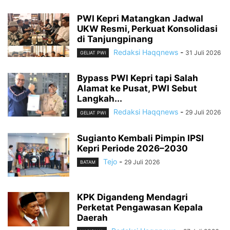
PWI Kepri Matangkan Jadwal
UKW Resmi, Perkuat Konsolidasi
di Tanjungpinang
Redaksi Haqqnews
-
31 Juli 2026
GELIAT PWI
Bypass PWI Kepri tapi Salah
Alamat ke Pusat, PWI Sebut
Langkah...
Redaksi Haqqnews
-
29 Juli 2026
GELIAT PWI
Sugianto Kembali Pimpin IPSI
Kepri Periode 2026–2030
Tejo
-
29 Juli 2026
BATAM
KPK Digandeng Mendagri
Perketat Pengawasan Kepala
Daerah