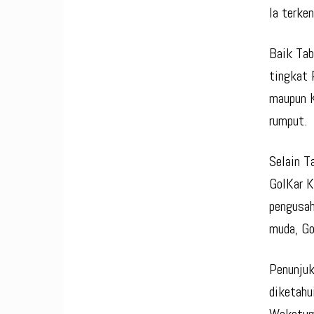
Ia terke
Baik Tab
tingkat 
maupun K
rumput.
Selain T
GolKar K
pengusah
muda, Go
Penunjuk
diketahu