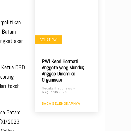
rpolitikan
ik Batam
GELIAT PWI
ingkat akar
PWI Kepri Hormati
us Ketua DPD
Anggota yang Mundur,
Anggap Dinamika
seorang
Organisasi
ari tokoh
Redaksi Haqqnews
-
6 Agustus 2026
BACA SELENGKAPNYA
kada Batam
R/XI/2023.