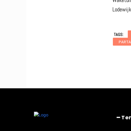
Waketum 
Lodewijk
TAGS:
PARTA
━ Te