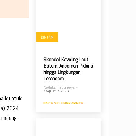
BINTAN
Skandal Kaveling Laut
Batam: Ancaman Pidana
hingga Lingkungan
Terancam
Redaksi Haqqnews
-
7 Agustus 2026
baik untuk
BACA SELENGKAPNYA
da) 2024.
h malang-