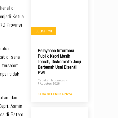
kenal di
enjadi Ketua
RD Provinsi
GELIAT PWI
arakan
Pelayanan Informasi
Publik Kepri Masih
at di sana
Lemah, Diskominfo Janji
 tersebut.
Berbenah Usai Disentil
PWI
mpai tidak
Redaksi Haqqnews
-
7 Agustus 2026
BACA SELENGKAPNYA
Batam dan
Kepri. Asmin
hoa di Batam.