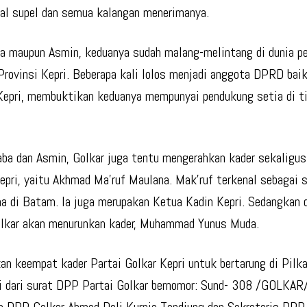
nal supel dan semua kalangan menerimanya.
a maupun Asmin, keduanya sudah malang-melintang di dunia pe
Provinsi Kepri. Beberapa kali lolos menjadi anggota DPRD ba
epri, membuktikan keduanya mempunyai pendukung setia di t
aba dan Asmin, Golkar juga tentu mengerahkan kader sekalig
epri, yaitu Akhmad Ma’ruf Maulana. Mak’ruf terkenal sebagai 
a di Batam. Ia juga merupakan Ketua Kadin Kepri. Sedangkan d
lkar akan menurunkan kader, Muhammad Yunus Muda.
an keempat kader Partai Golkar Kepri untuk bertarung di Pil
i dari surat DPP Partai Golkar bernomor: Sund- 308 /GOLKA