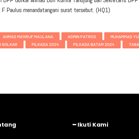
DPP Golkar Ahmad Doli Kurnia Tandjung dan Sekretaris DPP
 F Paulus menandatangani surat tersebut. (HQ1)
AHMAD MA'KRUF MAULANA
ASMIN PATROS
MUHAMMAD YU
I GOLKAR
PILKADA 2024
PILKADA BATAM 2024
TABA
ntang
━ Ikuti Kami