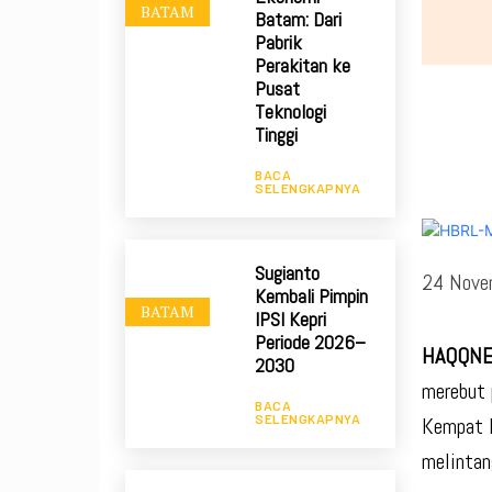
BATAM
Batam: Dari
Pabrik
Perakitan ke
Pusat
Teknologi
Tinggi
BACA
SELENGKAPNYA
Sugianto
24 Nove
Kembali Pimpin
BATAM
IPSI Kepri
Periode 2026–
HAQQNE
2030
merebut 
BACA
SELENGKAPNYA
Kempat k
melintan