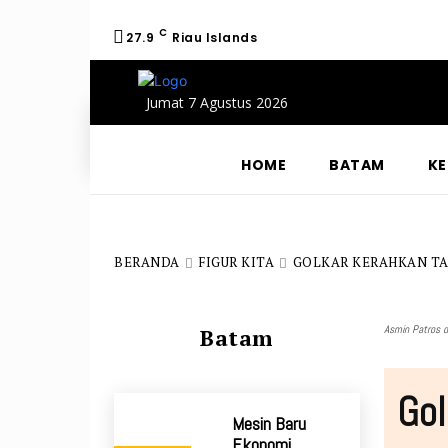
C
27.9
Riau Islands
Jumat 7 Agustus 2026
HOME
BATAM
KE
BERANDA
FIGUR KITA
GOLKAR KERAHKAN TA
Asmin Patros d
Batam
Gol
Mesin Baru
Ekonomi