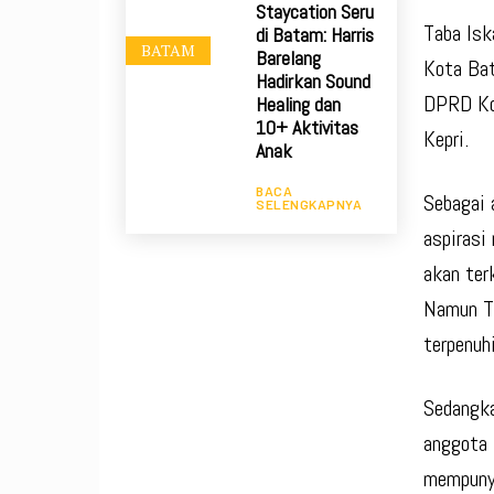
Staycation Seru
Taba Isk
di Batam: Harris
BATAM
Barelang
Kota Bat
Hadirkan Sound
DPRD Kot
Healing dan
10+ Aktivitas
Kepri.
Anak
BACA
Sebagai 
SELENGKAPNYA
aspirasi
akan ter
Namun Ta
terpenuhi
Sedangka
anggota 
mempunya