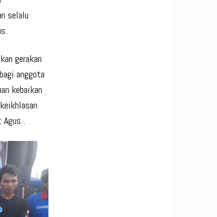
an selalu
us.
nkan gerakan
bagi anggota
uan kebaikan
 keikhlasan
 Agus .