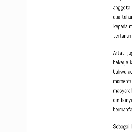
anggota 
dua tahu
kepada m
tertanam
Artati j
bekerja 
bahwa ac
momentu
masyarak
dinilain
bermanfa
Sebagai 