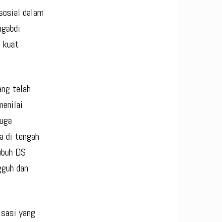
sosial dalam
ngabdi
 kuat
ang telah
menilai
juga
 di tengah
ubuh DS
gguh dan
isasi yang