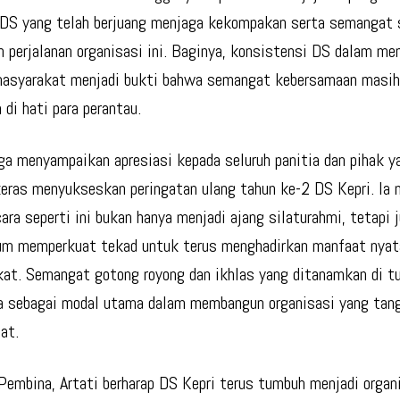
DS yang telah berjuang menjaga kekompakan serta semangat 
n perjalanan organisasi ini. Baginya, konsistensi DS dalam me
asyarakat menjadi bukti bahwa semangat kebersamaan masih
 di hati para perantau.
uga menyampaikan apresiasi kepada seluruh panitia dan pihak y
keras menyukseskan peringatan ulang tahun ke-2 DS Kepri. Ia 
ara seperti ini bukan hanya menjadi ajang silaturahmi, tetapi 
m memperkuat tekad untuk terus menghadirkan manfaat nyata
at. Semangat gotong royong dan ikhlas yang ditanamkan di t
ya sebagai modal utama dalam membangun organisasi yang tan
at.
Pembina, Artati berharap DS Kepri terus tumbuh menjadi organ