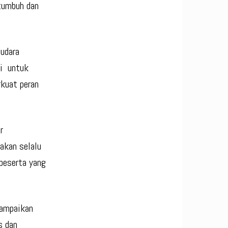
tumbuh dan
audara
ri untuk
kuat peran
r
akan selalu
peserta yang
yampaikan
s dan