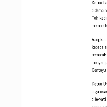
Ketua Ik
didampin
Tak keti
memperku
Rangkaia
kepada a
semarak 
menyampa
Gentayu 
Ketua Um
organisa
dilewati
pengalam