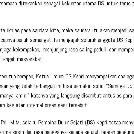
rsamaan ditekankan sebagai kekuatan utama DS untuk terus 
ita ikhlas pada saudara kita, maka saudara itu akan menjadi s
 ucapnya penuh semangat. Ia mengajak seluruh anggota DS Kep
njaga kekompakan, menjunjung rasa saling peduli, dan memper
i tengah masyarakat.
penutup harapan, Ketua Umum DS Kepri menyampaikan doa aga
aan yang telah terbangun ini bisa semakin solid. “Semoga DS 
amanya, amin,” katanya yang langsung disambut antusias para 
lam kegiatan internal organisasi tersebut.
S.Pd., M.M. selaku Pembina Dulur Sejati (DS) Kepri tetap men
erima kasih dan rasa bangganya kepada seluruh jajaran penguru