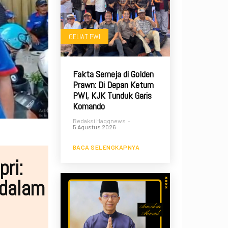
GELIAT PWI
Fakta Semeja di Golden
Prawn: Di Depan Ketum
PWI, KJK Tunduk Garis
Komando
Redaksi Haqqnews
-
5 Agustus 2026
BACA SELENGKAPNYA
pri:
 dalam