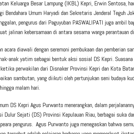
atan Keluarga Besar Lampung (IKBL) Kepri, Erwin Sentosa, ha
gi Bendahara Umum Haryadi dan Sekretaris Jenderal Teguh Jo
nggalan, pengurus dari Paguyuban PASWALIPATI juga ambil ba
at jalinan kebersamaan di antara sesama warga perantauan di
n acara diawali dengan seremoni pembukaan dan pemberian sa
nak-anak yatim sebagai bentuk aksi sosial DS Kepri. Suasana
ketika perwakilan dari Disnaker Provinsi Kepri dan Kota Bat
ikan sambutan, yang diikuti oleh pertunjukan seni budaya ku
hingga malam hari.
um DS Kepri Agus Purwanto menerangkan, dalam perjalanann
si Dulur Sejati (DS) Provinsi Kepulauan Riau, berbagai suka da
 peara pengurus. Agus Purwanto juga menegaskan bahwa sem
an tersebut adalah pelajaran berharga yang memperkuat ikata