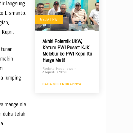
dir langsung
ko Lismanto.
GELIAT PWI
gian,
 Kepri.
Akhiri Polemik UKW,
Ketum PWI Pusat: KJK
ntunan
Melebur ke PWI Kepri Itu
 makin
Harga Mati!
am
Redaksi Haqqnews
-
3 Agustus 2026
da lumping
BACA SELENGKAPNYA
ya mengelola
n duka telah
ua
n