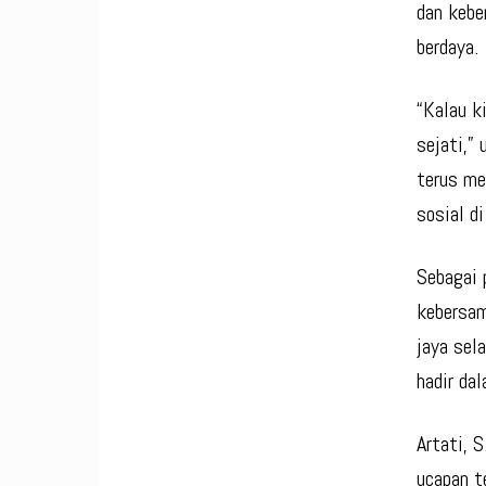
dan kebe
berdaya.
“Kalau k
sejati,”
terus me
sosial d
Sebagai 
kebersam
jaya sel
hadir da
Artati, 
ucapan t