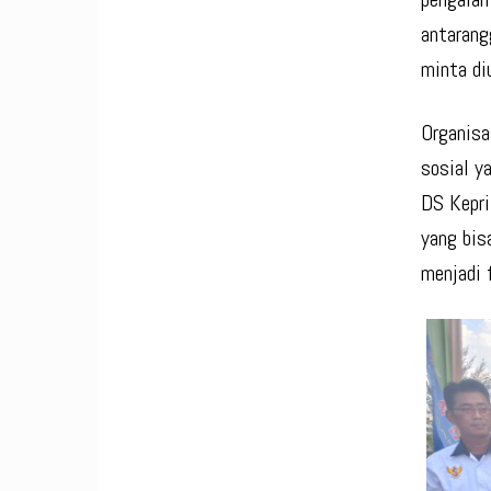
antarang
minta di
Organisa
sosial y
DS Kepri
yang bis
menjadi 