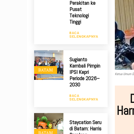
Perakitan ke
Pusat
Teknologi
Tinggi
BACA
SELENGKAPNYA
Sugianto
Kembali Pimpin
BATAM
IPSI Kepri
Ketua Umum DS
Periode 2026–
2030
BACA
SELENGKAPNYA
Har
Staycation Seru
di Batam: Harris
BATAM