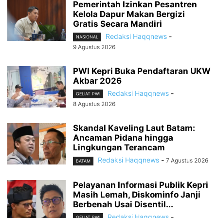
Pemerintah Izinkan Pesantren
Kelola Dapur Makan Bergizi
Gratis Secara Mandiri
Redaksi Haqqnews
-
NASIONAL
9 Agustus 2026
PWI Kepri Buka Pendaftaran UKW
Akbar 2026
Redaksi Haqqnews
-
GELIAT PWI
8 Agustus 2026
Skandal Kaveling Laut Batam:
Ancaman Pidana hingga
Lingkungan Terancam
Redaksi Haqqnews
-
7 Agustus 2026
BATAM
Pelayanan Informasi Publik Kepri
Masih Lemah, Diskominfo Janji
Berbenah Usai Disentil...
Redaksi Haqqnews
-
GELIAT PWI