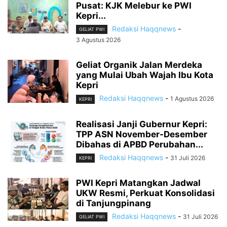
Pusat: KJK Melebur ke PWI
Kepri...
Redaksi Haqqnews
-
GELIAT PWI
3 Agustus 2026
Geliat Organik Jalan Merdeka
yang Mulai Ubah Wajah Ibu Kota
Kepri
Redaksi Haqqnews
-
1 Agustus 2026
KEPRI
Realisasi Janji Gubernur Kepri:
TPP ASN November-Desember
Dibahas di APBD Perubahan...
Redaksi Haqqnews
-
31 Juli 2026
KEPRI
PWI Kepri Matangkan Jadwal
UKW Resmi, Perkuat Konsolidasi
di Tanjungpinang
Redaksi Haqqnews
-
31 Juli 2026
GELIAT PWI