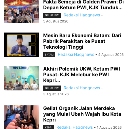
Fakta Semeja di Golden Prawn: Di
Depan Ketum PWI, KJK Tunduk...
Redaksi Haqqnews
-
GELIAT PWI
5 Agustus 2026
Mesin Baru Ekonomi Batam: Dari
Pabrik Perakitan ke Pusat
Teknologi Tinggi
Redaksi Haqqnews
-
4 Agustus 2026
BATAM
Akhiri Polemik UKW, Ketum PWI
Pusat: KJK Melebur ke PWI
Kepri...
Redaksi Haqqnews
-
GELIAT PWI
3 Agustus 2026
Geliat Organik Jalan Merdeka
yang Mulai Ubah Wajah Ibu Kota
Kepri
Redaksi Haqqnews
-
1 Agustus 2026
KEPRI