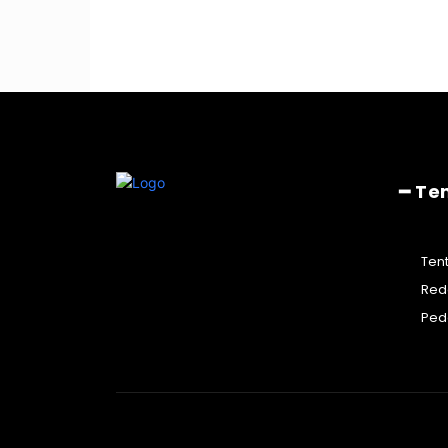
━ Te
Ten
Red
Ped