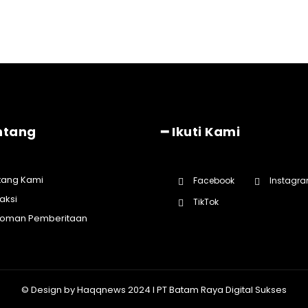
ntang
━ Ikuti Kami
tang Kami
Facebook
Instagr
aksi
TikTok
oman Pemberitaan
© Design by Haqqnews 2024 I PT Batam Raya Digital Sukses