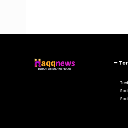
━ Te
Ten
Red
Ped