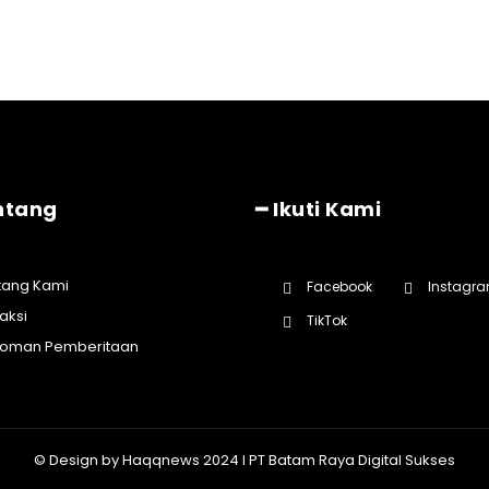
ntang
━ Ikuti Kami
tang Kami
Facebook
Instagr
aksi
TikTok
oman Pemberitaan
© Design by Haqqnews 2024 I PT Batam Raya Digital Sukses