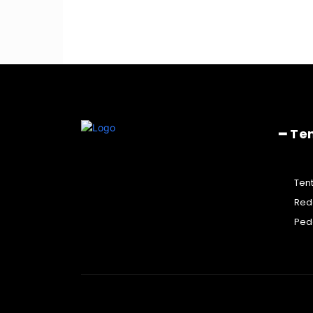
━ Te
Ten
Red
Ped