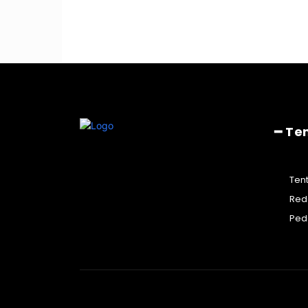
━ Te
Ten
Red
Ped