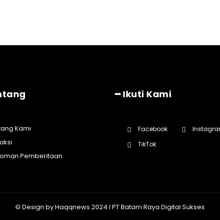
ntang
━ Ikuti Kami
tang Kami
Facebook
Instagr
aksi
TikTok
oman Pemberitaan
© Design by Haqqnews 2024 I PT Batam Raya Digital Sukses